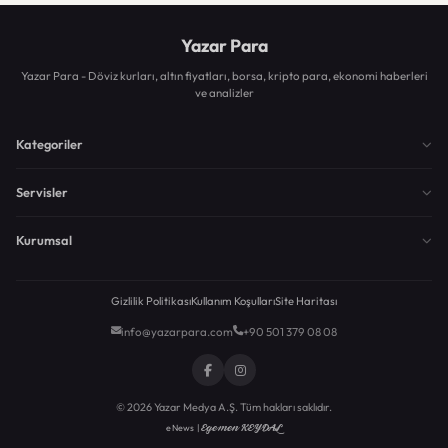
Yazar Para
Yazar Para - Döviz kurları, altın fiyatları, borsa, kripto para, ekonomi haberleri
ve analizler
Kategoriler
Servisler
Kurumsal
Gizlilik Politikası
Kullanım Koşulları
Site Haritası
info@yazarpara.com
+90 501 379 08 08
© 2026 Yazar Medya A.Ş. Tüm hakları saklıdır.
Egemen KEYDAL
eNews |