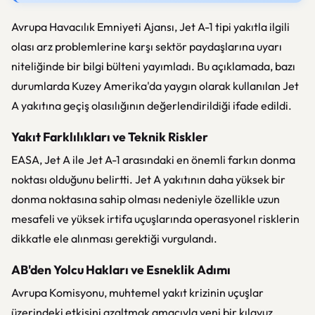
Avrupa Havacılık Emniyeti Ajansı, Jet A-1 tipi yakıtla ilgili
olası arz problemlerine karşı sektör paydaşlarına uyarı
niteliğinde bir bilgi bülteni yayımladı. Bu açıklamada, bazı
durumlarda Kuzey Amerika'da yaygın olarak kullanılan Jet
A yakıtına geçiş olasılığının değerlendirildiği ifade edildi.
Yakıt Farklılıkları ve Teknik Riskler
EASA, Jet A ile Jet A-1 arasındaki en önemli farkın donma
noktası olduğunu belirtti. Jet A yakıtının daha yüksek bir
donma noktasına sahip olması nedeniyle özellikle uzun
mesafeli ve yüksek irtifa uçuşlarında operasyonel risklerin
dikkatle ele alınması gerektiği vurgulandı.
AB'den Yolcu Hakları ve Esneklik Adımı
Avrupa Komisyonu, muhtemel yakıt krizinin uçuşlar
üzerindeki etkisini azaltmak amacıyla yeni bir kılavuz