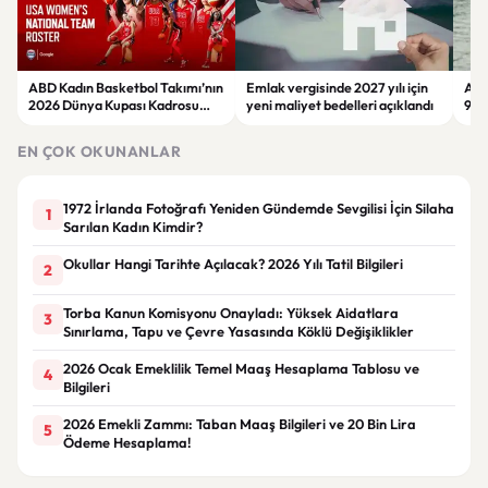
ABD Kadın Basketbol Takımı’nın
Emlak vergisinde 2027 yılı için
Asl
2026 Dünya Kupası Kadrosu
yeni maliyet bedelleri açıklandı
9. 
Belli Oldu
Yat
EN ÇOK OKUNANLAR
1972 İrlanda Fotoğrafı Yeniden Gündemde Sevgilisi İçin Silaha
1
Sarılan Kadın Kimdir?
Okullar Hangi Tarihte Açılacak? 2026 Yılı Tatil Bilgileri
2
Torba Kanun Komisyonu Onayladı: Yüksek Aidatlara
3
Sınırlama, Tapu ve Çevre Yasasında Köklü Değişiklikler
2026 Ocak Emeklilik Temel Maaş Hesaplama Tablosu ve
4
Bilgileri
2026 Emekli Zammı: Taban Maaş Bilgileri ve 20 Bin Lira
5
Ödeme Hesaplama!