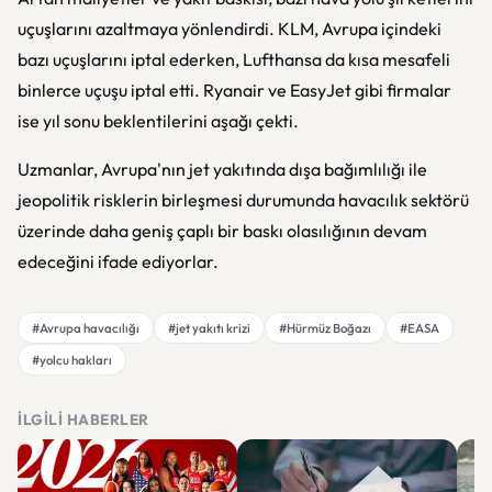
uçuşlarını azaltmaya yönlendirdi. KLM, Avrupa içindeki
bazı uçuşlarını iptal ederken, Lufthansa da kısa mesafeli
binlerce uçuşu iptal etti. Ryanair ve EasyJet gibi firmalar
ise yıl sonu beklentilerini aşağı çekti.
Uzmanlar, Avrupa'nın jet yakıtında dışa bağımlılığı ile
jeopolitik risklerin birleşmesi durumunda havacılık sektörü
üzerinde daha geniş çaplı bir baskı olasılığının devam
edeceğini ifade ediyorlar.
#Avrupa havacılığı
#jet yakıtı krizi
#Hürmüz Boğazı
#EASA
#yolcu hakları
İLGILI HABERLER