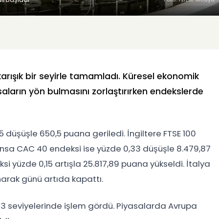
karışık bir seyirle tamamladı. Küresel ekonomik
saların yön bulmasını zorlaştırırken endekslerde
düşüşle 650,5 puana geriledi. İngiltere FTSE 100
ransa CAC 40 endeksi ise yüzde 0,33 düşüşle 8.479,87
i yüzde 0,15 artışla 25.817,89 puana yükseldi. İtalya
arak günü artıda kapattı.
143 seviyelerinde işlem gördü. Piyasalarda Avrupa