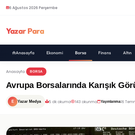
6 Ağustos 2026 Perşembe
Yazar Para
Anasayfa
Ekonomi
Borsa
Finans
Altın
Anasayfa
BORSA
Avrupa Borsalarında Karışık Gör
5 dk okuma
143 okunma
6 Temm
E
Yazar Medya
Yayınlanma: