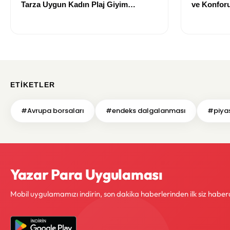
Tarza Uygun Kadın Plaj Giyim
ve Konforu
Önerileri
Modeller
ETIKETLER
#Avrupa borsaları
#endeks dalgalanması
#piyas
Yazar Para Uygulaması
Mobil uygulamamızı indirin, son dakika haberlerinden ilk siz haber