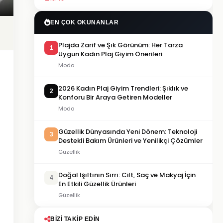
EN ÇOK OKUNANLAR
Plajda Zarif ve Şık Görünüm: Her Tarza
1
Uygun Kadın Plaj Giyim Önerileri
Moda
2026 Kadın Plaj Giyim Trendleri: Şıklık ve
2
Konforu Bir Araya Getiren Modeller
Moda
Güzellik Dünyasında Yeni Dönem: Teknoloji
3
Destekli Bakım Ürünleri ve Yenilikçi Çözümler
Güzellik
Doğal Işıltının Sırrı: Cilt, Saç ve Makyaj İçin
4
En Etkili Güzellik Ürünleri
Güzellik
BIZI TAKIP EDIN