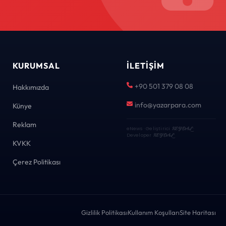
KURUMSAL
İLETIŞIM
+90 501 379 08 08
Hakkımızda
info@yazarpara.com
Künye
Reklam
eNews · Geliştirici
KEYDAL
·
Developer
KEYDAL
KVKK
Çerez Politikası
Gizlilik Politikası
Kullanım Koşulları
Site Haritası