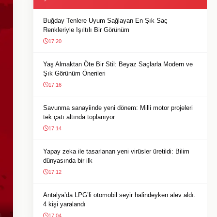
Buğday Tenlere Uyum Sağlayan En Şık Saç
Renkleriyle Işıltılı Bir Görünüm
17:20
Yaş Almaktan Öte Bir Stil: Beyaz Saçlarla Modern ve
Şık Görünüm Önerileri
17:16
Savunma sanayiinde yeni dönem: Milli motor projeleri
tek çatı altında toplanıyor
17:14
Yapay zeka ile tasarlanan yeni virüsler üretildi: Bilim
dünyasında bir ilk
17:12
Antalya’da LPG’li otomobil seyir halindeyken alev aldı:
4 kişi yaralandı
17:04