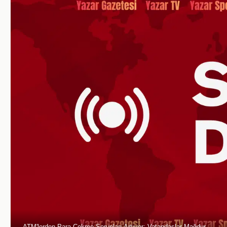
ATM'lerden Para Çekme Sorunları Artıyor: Vatandaşlar Mağdur