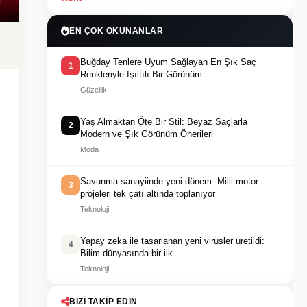
EN ÇOK OKUNANLAR
Buğday Tenlere Uyum Sağlayan En Şık Saç
1
Renkleriyle Işıltılı Bir Görünüm
Güzellik
Yaş Almaktan Öte Bir Stil: Beyaz Saçlarla
2
Modern ve Şık Görünüm Önerileri
Moda
Savunma sanayiinde yeni dönem: Milli motor
3
projeleri tek çatı altında toplanıyor
Teknoloji
Yapay zeka ile tasarlanan yeni virüsler üretildi:
4
Bilim dünyasında bir ilk
Teknoloji
BIZI TAKIP EDIN