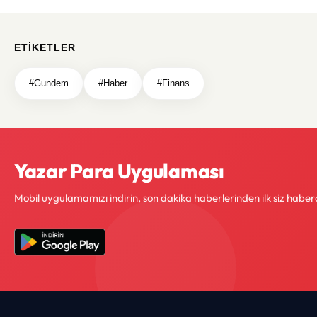
ETIKETLER
#Gundem
#Haber
#Finans
Yazar Para Uygulaması
Mobil uygulamamızı indirin, son dakika haberlerinden ilk siz haber