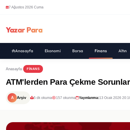
7 Ağustos 2026 Cuma
Yazar Para
Anasayfa
Ekonomi
Borsa
Finans
Altın
Anasayfa
FINANS
ATM'lerden Para Çekme Sorunları
A
Arşiv
5 dk okuma
157 okunma
Yayınlanma:
13 Ocak 2026 20:1