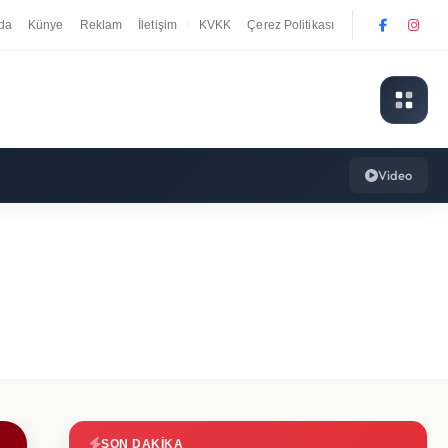
da
Künye
Reklam
İletişim
KVKK
Çerez Politikası
|
Video
SON DAKIKA