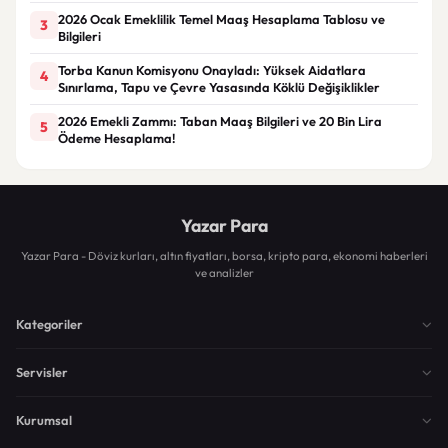
2026 Ocak Emeklilik Temel Maaş Hesaplama Tablosu ve
3
Bilgileri
Torba Kanun Komisyonu Onayladı: Yüksek Aidatlara
4
Sınırlama, Tapu ve Çevre Yasasında Köklü Değişiklikler
2026 Emekli Zammı: Taban Maaş Bilgileri ve 20 Bin Lira
5
Ödeme Hesaplama!
Yazar Para
Yazar Para - Döviz kurları, altın fiyatları, borsa, kripto para, ekonomi haberleri
ve analizler
Kategoriler
Servisler
Kurumsal