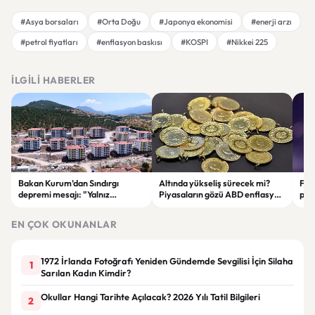
#Asya borsaları
#Orta Doğu
#Japonya ekonomisi
#enerji arzı
#petrol fiyatları
#enflasyon baskısı
#KOSPI
#Nikkei 225
İLGILI HABERLER
Bakan Kurum’dan Sındırgı
Altında yükseliş sürecek mi?
Fen
depremi mesajı: "Yalnız
Piyasaların gözü ABD enflasyon
paz
bırakmadık, bırakmayacağız".
verisinde
euro
EN ÇOK OKUNANLAR
1972 İrlanda Fotoğrafı Yeniden Gündemde Sevgilisi İçin Silaha
1
Sarılan Kadın Kimdir?
Okullar Hangi Tarihte Açılacak? 2026 Yılı Tatil Bilgileri
2