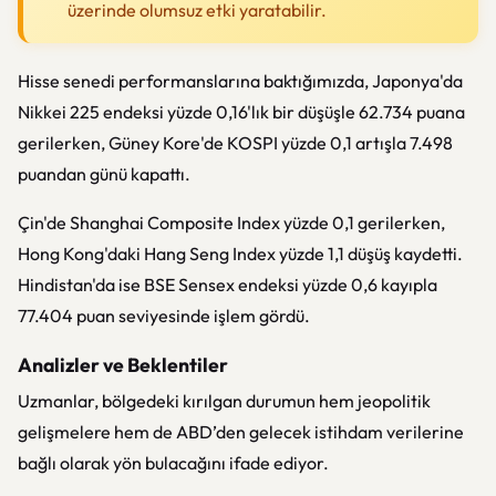
üzerinde olumsuz etki yaratabilir.
Hisse senedi performanslarına baktığımızda, Japonya'da
Nikkei 225
endeksi yüzde 0,16'lık bir düşüşle 62.734 puana
gerilerken, Güney Kore'de
KOSPI
yüzde 0,1 artışla 7.498
puandan günü kapattı.
Çin'de
Shanghai Composite Index
yüzde 0,1 gerilerken,
Hong Kong'daki
Hang Seng Index
yüzde 1,1 düşüş kaydetti.
Hindistan'da ise
BSE Sensex
endeksi yüzde 0,6 kayıpla
77.404 puan seviyesinde işlem gördü.
Analizler ve Beklentiler
Uzmanlar, bölgedeki kırılgan durumun hem jeopolitik
gelişmelere hem de ABD’den gelecek istihdam verilerine
bağlı olarak yön bulacağını ifade ediyor.