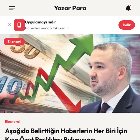
Yazar Para
Uygulamayı İndir
İndir
Haberleri anında takip edin
Ekonomi
Ekonomi
Aşağıda Belirttiğin Haberlerin Her Biri İçin
Kısa Özet Başlıkları Bulunuyor: