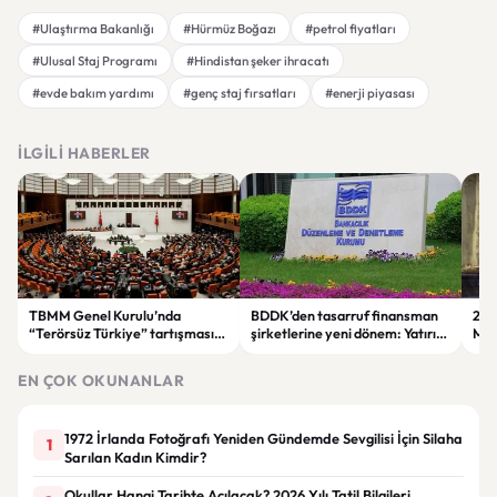
#Ulaştırma Bakanlığı
#Hürmüz Boğazı
#petrol fiyatları
#Ulusal Staj Programı
#Hindistan şeker ihracatı
#evde bakım yardımı
#genç staj fırsatları
#enerji piyasası
İLGILI HABERLER
TBMM Genel Kurulu’nda
BDDK’den tasarruf finansman
23.
“Terörsüz Türkiye” tartışması:
şirketlerine yeni dönem: Yatırım
Müz
İYİ Parti’nin araştırma önergesi
araçları ve sözleşme limitleri
Owe
kabul edilmedi
değişti
resi
EN ÇOK OKUNANLAR
1972 İrlanda Fotoğrafı Yeniden Gündemde Sevgilisi İçin Silaha
1
Sarılan Kadın Kimdir?
Okullar Hangi Tarihte Açılacak? 2026 Yılı Tatil Bilgileri