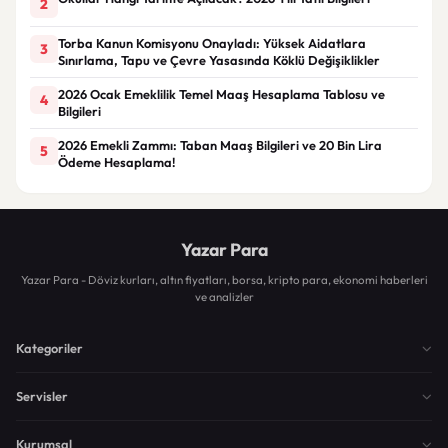
2
Torba Kanun Komisyonu Onayladı: Yüksek Aidatlara
3
Sınırlama, Tapu ve Çevre Yasasında Köklü Değişiklikler
2026 Ocak Emeklilik Temel Maaş Hesaplama Tablosu ve
4
Bilgileri
2026 Emekli Zammı: Taban Maaş Bilgileri ve 20 Bin Lira
5
Ödeme Hesaplama!
Yazar Para
Yazar Para - Döviz kurları, altın fiyatları, borsa, kripto para, ekonomi haberleri
ve analizler
Kategoriler
Servisler
Kurumsal