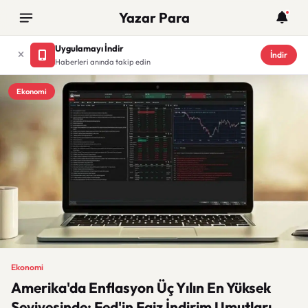
Yazar Para
Uygulamayı İndir
İndir
Haberleri anında takip edin
Ekonomi
Ekonomi
Amerika'da Enflasyon Üç Yılın En Yüksek
Seviyesinde: Fed'in Faiz İndirim Umutları