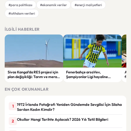
#para politikası
#ekonomik veriler
#enerji maliyetleri
#istihdam verileri
İLGILI HABERLER
Sivas Kangal’da RES projesi için
Fenerbahçe arsaVev,
Afy
plan değişikliği: Tarım ve mera
Şampiyonlar Ligi hayaline
fec
alanları enerji sahasına
penaltılarla veda etti
devr
dönüştürüldü
EN ÇOK OKUNANLAR
1972 İrlanda Fotoğrafı Yeniden Gündemde Sevgilisi İçin Silaha
1
Sarılan Kadın Kimdir?
Okullar Hangi Tarihte Açılacak? 2026 Yılı Tatil Bilgileri
2