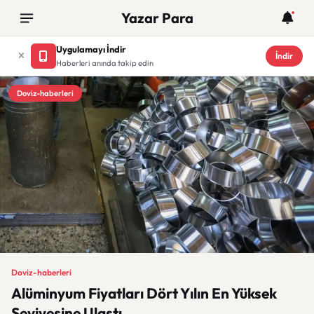
Yazar Para
Uygulamayı İndir
İndir
Haberleri anında takip edin
Doviz-haberleri
Doviz-haberleri
Alüminyum Fiyatları Dört Yılın En Yüksek
Seviyesine Ulaştı