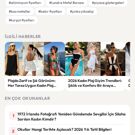
#alüminyum fiyatları
#Londra Metal Borsası
#piyasa göstergeleri
#baz metaller
#bakır fiyatları
#çinko yükselişi
#kurşun fiyatları
İLGILI HABERLER
Plajda Zarif ve Şık Görünüm:
2026 Kadın Plaj Giyim Trendleri:
Güz
Her Tarza Uygun Kadın Plaj
Şıklık ve Konforu Bir Araya
Dön
Giyim Önerileri
Getiren Modeller
Bakı
Çöz
EN ÇOK OKUNANLAR
1972 İrlanda Fotoğrafı Yeniden Gündemde Sevgilisi İçin Silaha
1
Sarılan Kadın Kimdir?
Okullar Hangi Tarihte Açılacak? 2026 Yılı Tatil Bilgileri
2