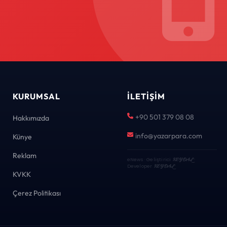
KURUMSAL
İLETIŞIM
+90 501 379 08 08
Hakkımızda
info@yazarpara.com
Künye
Reklam
eNews · Geliştirici
KEYDAL
·
Developer
KEYDAL
KVKK
Çerez Politikası