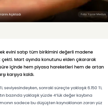
rarını Açıkladı
Foto: Yazar Medya
ek evini satıp tüm birikimini değerli madene
t çekti. Mart ayında konutunu elden çıkararak
sa süre içinde hem piyasa hareketleri hem de artan
şı karşıya kaldı.
L seviyesindeyken, sonraki süreçte yaklaşık 6.150 TL
ltın bazında yaklaşık yüzde 4’lük değer kaybına
mcının sadece bu düşüşten kaynaklanan zararı yüz