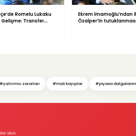
çe’de Romelu Lukaku
Ekrem İmamoğlu’ndan İ
k Gelişme: Transfer
Özalper’in tutuklanması
i Gerçekleşti
“Ailelerin peşini bırakın”
#yatırımcı zararları
#mali kayıplar
#piyasa dalgalanm
dar olun.