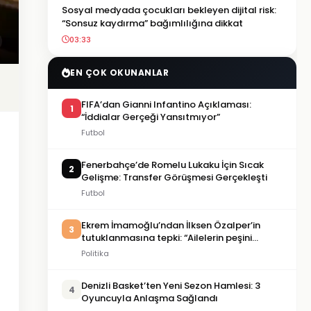
Sosyal medyada çocukları bekleyen dijital risk:
“Sonsuz kaydırma” bağımlılığına dikkat
03:33
EN ÇOK OKUNANLAR
FIFA’dan Gianni Infantino Açıklaması:
1
“İddialar Gerçeği Yansıtmıyor”
Futbol
Fenerbahçe’de Romelu Lukaku İçin Sıcak
2
Gelişme: Transfer Görüşmesi Gerçekleşti
Futbol
Ekrem İmamoğlu’ndan İlksen Özalper’in
3
tutuklanmasına tepki: “Ailelerin peşini
bırakın”
Politika
Denizli Basket’ten Yeni Sezon Hamlesi: 3
4
Oyuncuyla Anlaşma Sağlandı