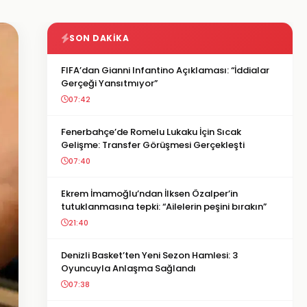
SON DAKIKA
FIFA’dan Gianni Infantino Açıklaması: “İddialar
Gerçeği Yansıtmıyor”
07:42
Fenerbahçe’de Romelu Lukaku İçin Sıcak
Gelişme: Transfer Görüşmesi Gerçekleşti
07:40
Ekrem İmamoğlu’ndan İlksen Özalper’in
tutuklanmasına tepki: “Ailelerin peşini bırakın”
21:40
Denizli Basket’ten Yeni Sezon Hamlesi: 3
Oyuncuyla Anlaşma Sağlandı
07:38