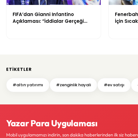
FIFA’dan Gianni Infantino
Fenerbah
Açıklaması: “İddialar Gerçeği
İçin Sıca
Yansıtmıyor”
Görüşmes
ETIKETLER
#altın yatırımı
#zenginlik hayali
#ev satışı
Yazar Para Uygulaması
Mobil uygulamamızı indirin, son dakika haberlerinden ilk siz haber