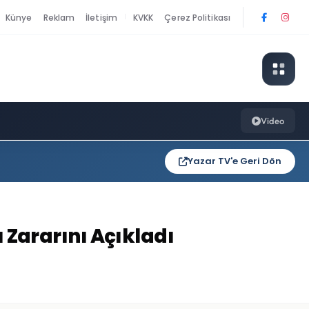
Künye
Reklam
İletişim
KVKK
Çerez Politikası
|
Video
Yazar TV'e Geri Dön
ı Zararını Açıkladı