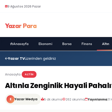
9 Ağustos 2026 Pazar
Yazar Para
Anasayfa
Ekonomi
Borsa
Finans
Altın
Yazar TV
üzerinden geldiniz
Anasayfa
ALTIN
Altınla Zenginlik Hayali Pahalı
E
Yazar Medya
5 dk okuma
262 okunma
Yayınlanma:
11