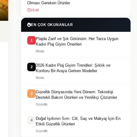
Olması Gereken Ürünler
19:46
EN ÇOK OKUNANLAR
Plajda Zarif ve Şık Görünüm: Her Tarza Uygun
1
Kadın Plaj Giyim Önerileri
Moda
2026 Kadın Plaj Giyim Trendleri: Şıklık ve
2
Konforu Bir Araya Getiren Modeller
Moda
Güzellik Dünyasında Yeni Dönem: Teknoloji
3
Destekli Bakım Ürünleri ve Yenilikçi Çözümler
Güzellik
Doğal Işıltının Sırrı: Cilt, Saç ve Makyaj İçin En
4
Etkili Güzellik Ürünleri
Güzellik