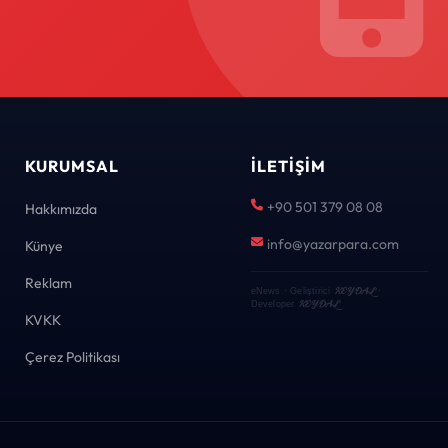
KURUMSAL
İLETIŞIM
+90 501 379 08 08
Hakkımızda
info@yazarpara.com
Künye
Reklam
KEYDAL
eNews · Geliştirici
·
KEYDAL
Developer
KVKK
Çerez Politikası