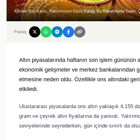
Altında Son Kavis, Yatırımcının Gözü Kulağı Bu Rakamlarda Gram, 
Paylaş
Altın piyasalarında haftanın son işlem gününün a
ekonomik gelişmeler ve merkez bankalarından ge
etmesine neden oldu. Özellikle ons altındaki geri
etkiledi.
Uluslararası piyasalarda ons altın yaklaşık 4.155 d
gram ve çeyrek altın fiyatlarına da yansıdı. Yatırımc
seviyelerinde seyrederken, gün içinde sınırlı da olsa