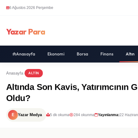
6 Ağustos 2026 Perşembe
Yazar Para
Anasayfa
Ekonomi
Borsa
Finans
Altın
Anasayfa
ALTIN
Altında Son Kavis, Yatırımcının
Oldu?
E
Yazar Medya
5 dk okuma
284 okunma
Yayınlanma:
22 Haziran