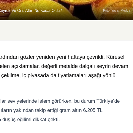
Çeyrek Ve Ons Altın Ne Kadar Oldu?
Foto: Yazar Medya
rdından gözler yeniden yeni haftaya çevrildi. Küresel
len açıklamalar, değerli metalde dalgalı seyrin devam
 çekilme, iç piyasada da fiyatlamaları aşağı yönlü
olar seviyelerinde işlem görürken, bu durum Türkiye’de
ıların yakından takip ettiği gram altın 6.205 TL
 düşüş eğilimi dikkat çekti.