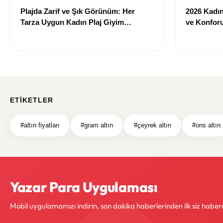
Plajda Zarif ve Şık Görünüm: Her
2026 Kadın 
Tarza Uygun Kadın Plaj Giyim
ve Konforu
Önerileri
Modeller
ETIKETLER
#altın fiyatları
#gram altın
#çeyrek altın
#ons altın
Yazar Para Uygulaması
Mobil uygulamamızı indirin, son dakika haberlerinden ilk siz haber