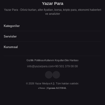
Yazar Para
Yazar Para - Döviz kurları, altın fiyatları, borsa, kripto para, ekonomi haberleri
ve analizler
Kategoriler
Servisler
Kurumsal
Gizlilik Politikası
Kullanım Koşulları
Site Haritası
info@yazarpara.com
+90 501 379 08 08
© 2026 Yazar Medya A.Ş. Tüm hakları saklıdır.
Egemen KEYDAL
eNews |