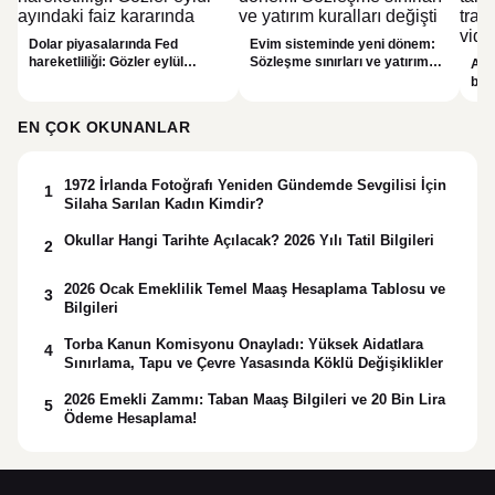
Dolar piyasalarında Fed
Evim sisteminde yeni dönem:
hareketliliği: Gözler eylül
Sözleşme sınırları ve yatırım
Alta
ayındaki faiz kararında
kuralları değişti
bell
Bil
duy
EN ÇOK OKUNANLAR
1972 İrlanda Fotoğrafı Yeniden Gündemde Sevgilisi İçin
1
Silaha Sarılan Kadın Kimdir?
Okullar Hangi Tarihte Açılacak? 2026 Yılı Tatil Bilgileri
2
2026 Ocak Emeklilik Temel Maaş Hesaplama Tablosu ve
3
Bilgileri
Torba Kanun Komisyonu Onayladı: Yüksek Aidatlara
4
Sınırlama, Tapu ve Çevre Yasasında Köklü Değişiklikler
2026 Emekli Zammı: Taban Maaş Bilgileri ve 20 Bin Lira
5
Ödeme Hesaplama!