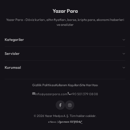
Yazar Para
Yazar Para - Döviz kurları, altın fiyatları, borsa, kripto para, ekonomi haberleri
ve analizler
Kategoriler
Servisler
Kurumsal
Gizlilik Politikası
Kullanım Koşulları
Site Haritası
info@yazarpara.com
+90 501 379 08 08
© 2026 Yazar Medya A.Ş. Tüm hakları saklıdır.
Egemen KEYDAL
eNews |