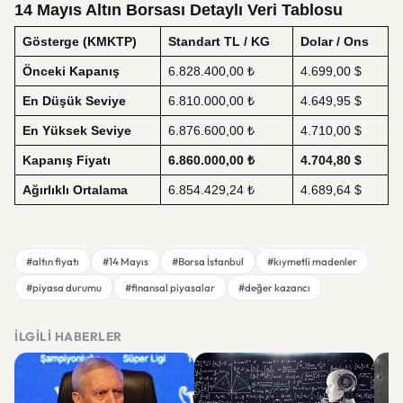
14 Mayıs Altın Borsası Detaylı Veri Tablosu
Gösterge (KMKTP)
Standart TL / KG
Dolar / Ons
Önceki Kapanış
6.828.400,00 ₺
4.699,00 $
En Düşük Seviye
6.810.000,00 ₺
4.649,95 $
En Yüksek Seviye
6.876.600,00 ₺
4.710,00 $
Kapanış Fiyatı
6.860.000,00 ₺
4.704,80 $
Ağırlıklı Ortalama
6.854.429,24 ₺
4.689,64 $
#altın fiyatı
#14 Mayıs
#Borsa İstanbul
#kıymetli madenler
#piyasa durumu
#finansal piyasalar
#değer kazancı
İLGILI HABERLER