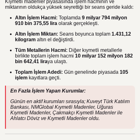
Kıymetli madenler piyasasında işlem hacminin ve
miktarının oldukça yüksek seyrettiği bir seans geride kaldı:
Altın İşlem Hacmi:
Toplamda
9 milyar 794 milyon
910 bin 375,55 lira
olarak gerçekleşti.
Altın İşlem Miktarı:
Seans boyunca toplam
1.431,12
kilogram
altın el değiştirdi.
Tüm Metallerin Hacmi:
Diğer kıymetli metallerle
birlikte toplam işlem hacmi
10 milyar 152 milyon 182
bin 642,41 lira
ya ulaştı.
Toplam İşlem Adedi:
Gün genelinde piyasada
105
işlem
kayıtlara geçti.
En Fazla İşlem Yapan Kurumlar:
Günün en aktif kurumları sırasıyla; Kuveyt Türk Katılım
Bankası, NMGlobal Kıymetli Madenler, Uğuras
Kıymetli Madenler, Çakmakçı Kıymetli Madenler ile
Ahlatcı Döviz ve Kıymetli Madenler oldu.