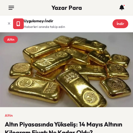
Yazar Para
Uygulamayı İndir
İndir
Haberleri anında takip edin
Altin
Altin
Altın Piyasasında Yükseliş: 14 Mayıs Altının
Kilogram Fiyatı Ne Kadar Oldu?