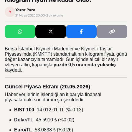
Yazar Para
Y
21 Mayıs 2026 20:00 · 2 dk okuma
Borsa İstanbul Kıymetli Madenler ve Kıymetli Taşlar
Piyasası'nda (KMKTP) standart altının kilogram fiyatı, günü
değer kazancıyla tamamladı. Gün içinde alıcılı bir seyir
izleyen altın, kapanışta
yüzde 0,5 oranında yükseliş
kaydetti.
Güncel Piyasa Ekranı (20.05.2026)
Haber verilerinin işlendiği an itibarıyla finansal
piyasalardaki son durum şu şekildedir:
BIST 100:
14.012,01 TL (%-0,13)
Dolar/TL:
45,5910 ₺ (%0,02)
Euro/TL:
53,0838 ₺ (%0,26)