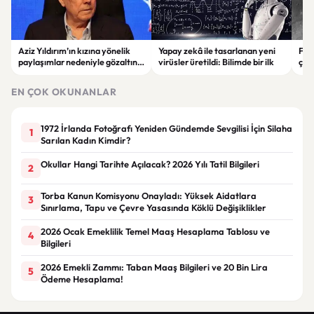
Aziz Yıldırım’ın kızına yönelik
Yapay zekâ ile tasarlanan yeni
Falc
paylaşımlar nedeniyle gözaltına
virüsler üretildi: Bilimde bir ilk
çar
alınan şüpheli için tutuklama
gör
talebi
EN ÇOK OKUNANLAR
1972 İrlanda Fotoğrafı Yeniden Gündemde Sevgilisi İçin Silaha
1
Sarılan Kadın Kimdir?
Okullar Hangi Tarihte Açılacak? 2026 Yılı Tatil Bilgileri
2
Torba Kanun Komisyonu Onayladı: Yüksek Aidatlara
3
Sınırlama, Tapu ve Çevre Yasasında Köklü Değişiklikler
2026 Ocak Emeklilik Temel Maaş Hesaplama Tablosu ve
4
Bilgileri
2026 Emekli Zammı: Taban Maaş Bilgileri ve 20 Bin Lira
5
Ödeme Hesaplama!