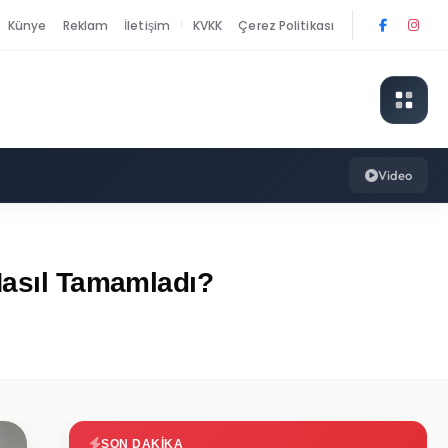
Künye
Reklam
İletişim
KVKK
Çerez Politikası
|
Video
 Nasıl Tamamladı?
SON DAKIKA