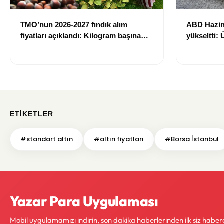
TMO’nun 2026-2027 fındık alım
ABD Hazin
fiyatları açıklandı: Kilogram başına
yükseltti:
255 liraya kadar ödeme yapılacak
739 milyar 
ETIKETLER
#standart altın
#altın fiyatları
#Borsa İstanbul
Yazar Para Uygulaması
Mobil uygulamamızı indirin, son dakika haberlerinden ilk siz haber