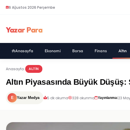
6 Ağustos 2026 Perşembe
Yazar Para
Anasayfa
Ekonomi
Borsa
Finans
Altın
Anasayfa
ALTIN
Altın Piyasasında Büyük Düşüş: S
5 dk okuma
328 okunma
23 May
E
Yazar Medya
Yayınlanma: