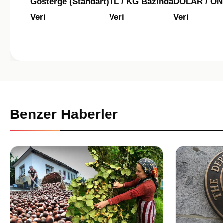
Gösterge (Standart)
TL / KG Bazında
DOLAR / ON
Veri
Veri
Veri
Benzer Haberler