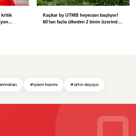
kritik
Kaçkar by UTMB heyecanı başlıyor!
lyon
60’tan fazla ülkeden 2 binin üzerinde
sporcu Rize’ye geliyor
anmaları
#işlem hacmi
#altın düşüşü