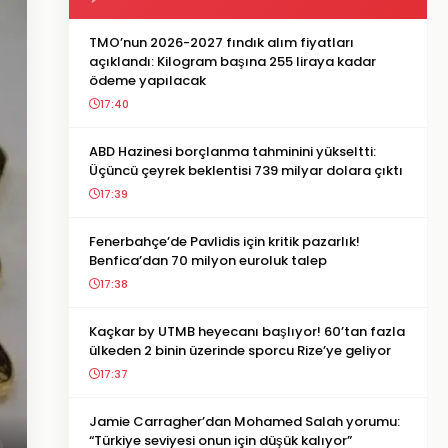
TMO’nun 2026-2027 fındık alım fiyatları
açıklandı: Kilogram başına 255 liraya kadar
ödeme yapılacak
17:40
ABD Hazinesi borçlanma tahminini yükseltti:
Üçüncü çeyrek beklentisi 739 milyar dolara çıktı
17:39
Fenerbahçe’de Pavlidis için kritik pazarlık!
Benfica’dan 70 milyon euroluk talep
17:38
Kaçkar by UTMB heyecanı başlıyor! 60’tan fazla
ülkeden 2 binin üzerinde sporcu Rize’ye geliyor
17:37
Jamie Carragher’dan Mohamed Salah yorumu:
“Türkiye seviyesi onun için düşük kalıyor”