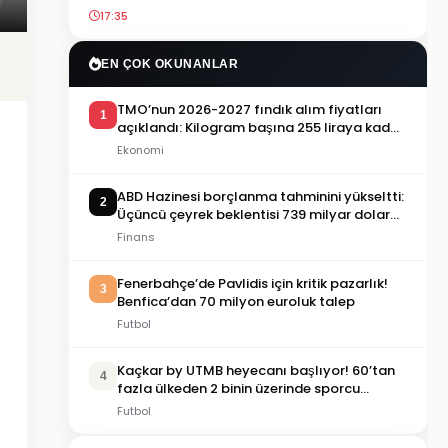
17:35
EN ÇOK OKUNANLAR
TMO’nun 2026-2027 fındık alım fiyatları
1
açıklandı: Kilogram başına 255 liraya kadar
ödeme yapılacak
Ekonomi
ABD Hazinesi borçlanma tahminini yükseltti:
2
Üçüncü çeyrek beklentisi 739 milyar dolara
çıktı
Finans
Fenerbahçe’de Pavlidis için kritik pazarlık!
3
Benfica’dan 70 milyon euroluk talep
Futbol
Kaçkar by UTMB heyecanı başlıyor! 60’tan
4
fazla ülkeden 2 binin üzerinde sporcu
Rize’ye geliyor
Futbol