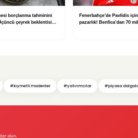
esi borçlanma tahminini
Fenerbahçe’de Pavlidis için 
 Üçüncü çeyrek beklentisi
pazarlık! Benfica’dan 70 mi
dolara çıktı
euroluk talep
#kıymetli madenler
#yatırımcılar
#piyasa dalgal
dar olun.