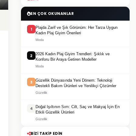
EN ÇOK OKUNANLAR
Plajda Zarif ve Şık Görünüm: Her Tarza Uygun
1
Kadın Plaj Giyim Önerileri
Moda
2026 Kadın Plaj Giyim Trendleri: Şıklık ve
2
Konforu Bir Araya Getiren Modeller
Moda
Güzellik Dünyasında Yeni Dönem: Teknoloji
3
Destekli Bakım Ürünleri ve Yenilikçi Çözümler
Güzellik
Doğal Işıltının Sırrı: Cilt, Saç ve Makyaj İçin En
4
Etkili Güzellik Ürünleri
Güzellik
BIZI TAKIP EDIN