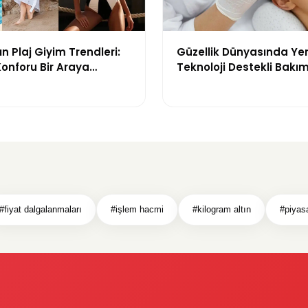
n Plaj Giyim Trendleri:
Güzellik Dünyasında Ye
 Konforu Bir Araya
Teknoloji Destekli Bakım
odeller
ve Yenilikçi Çözümler
#fiyat dalgalanmaları
#işlem hacmi
#kilogram altın
#piyasa