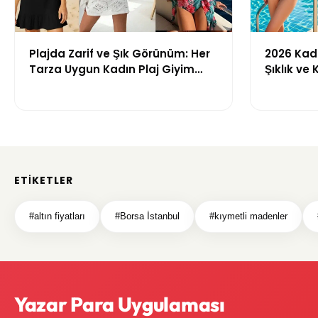
Plajda Zarif ve Şık Görünüm: Her
2026 Kadı
Tarza Uygun Kadın Plaj Giyim
Şıklık ve
Önerileri
Getiren M
ETIKETLER
#altın fiyatları
#Borsa İstanbul
#kıymetli madenler
Yazar Para Uygulaması