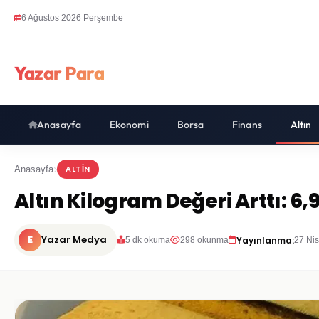
6 Ağustos 2026 Perşembe
Yazar Para
Anasayfa
Ekonomi
Borsa
Finans
Altın
ALTIN
Anasayfa
Altın Kilogram Değeri Arttı: 6,9
E
Yazar Medya
Yayınlanma:
5 dk okuma
298 okunma
27 Ni