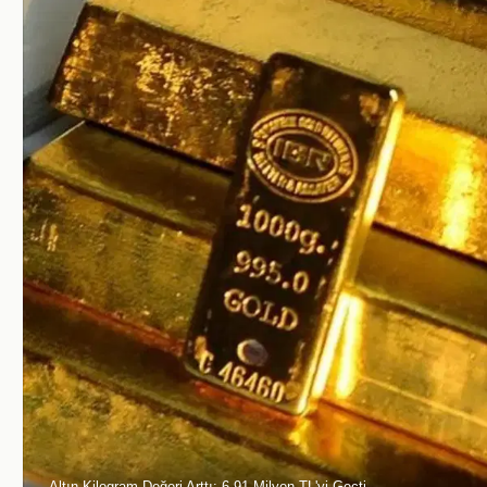
Altın Kilogram Değeri Arttı: 6,91 Milyon TL'yi Geçti