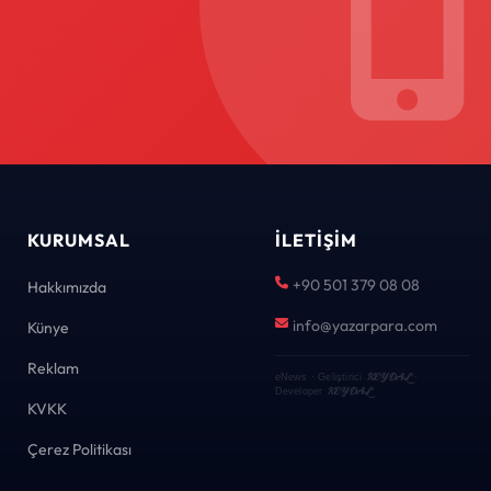
KURUMSAL
İLETIŞIM
+90 501 379 08 08
Hakkımızda
info@yazarpara.com
Künye
Reklam
KEYDAL
eNews · Geliştirici
·
KEYDAL
Developer
KVKK
Çerez Politikası