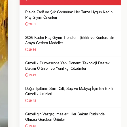
Plajda Zarif ve Şık Görünüm: Her Tarza Uygun Kadın
Plaj Giyim Önerileri
20:01
2026 Kadın Plaj Giyim Trendleri: Şıklık ve Konforu Bir
Araya Getiren Modeller
19:56
Güzellik Dünyasında Yeni Dönem: Teknoloji Destekli
Bakım Ürünleri ve Yenilikçi Çözümler
19:49
Doğal Işıltının Sırrı: Cilt, Saç ve Makyaj İçin En Etkili
Güzellik Ürünleri
19:48
Güzelliğin Vazgeçilmezleri: Her Bakım Rutininde
Olması Gereken Ürünler
19:46