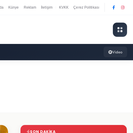
da
Künye
Reklam
İletişim
KVKK
Çerez Politikası
|
Video
SON DAKIKA