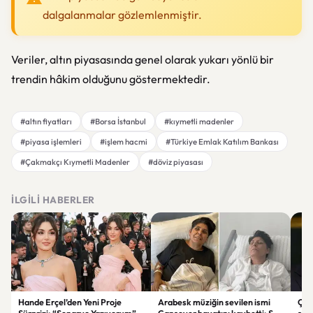
dalgalanmalar gözlemlenmiştir.
Veriler, altın piyasasında genel olarak yukarı yönlü bir
trendin hâkim olduğunu göstermektedir.
#altın fiyatları
#Borsa İstanbul
#kıymetli madenler
#piyasa işlemleri
#işlem hacmi
#Türkiye Emlak Katılım Bankası
#Çakmakçı Kıymetli Madenler
#döviz piyasası
İLGILI HABERLER
Hande Erçel’den Yeni Proje
Arabesk müziğin sevilen ismi
Çer