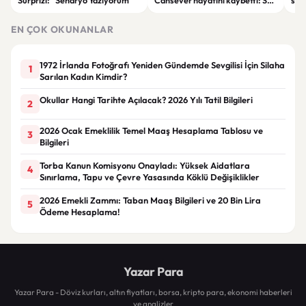
Sürprizi: “Senaryo Yazıyorum”
Cansever hayatını kaybetti: Son
sür
mesajı duygulandırdı
Dem
EN ÇOK OKUNANLAR
1972 İrlanda Fotoğrafı Yeniden Gündemde Sevgilisi İçin Silaha
1
Sarılan Kadın Kimdir?
Okullar Hangi Tarihte Açılacak? 2026 Yılı Tatil Bilgileri
2
2026 Ocak Emeklilik Temel Maaş Hesaplama Tablosu ve
3
Bilgileri
Torba Kanun Komisyonu Onayladı: Yüksek Aidatlara
4
Sınırlama, Tapu ve Çevre Yasasında Köklü Değişiklikler
2026 Emekli Zammı: Taban Maaş Bilgileri ve 20 Bin Lira
5
Ödeme Hesaplama!
Yazar Para
Yazar Para - Döviz kurları, altın fiyatları, borsa, kripto para, ekonomi haberleri
ve analizler