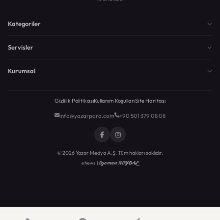
Kategoriler
Servisler
Kurumsal
Gizlilik Politikası
Kullanım Koşulları
Site Haritası
info@yazarpara.com
+90 501 379 08 08
© 2026 Yazar Medya A.Ş. Tüm hakları saklıdır.
Egemen KEYDAL
eNews |