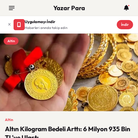
Yazar Para
Uygulamayı İndir
İndir
Haberleri anında takip edin
Altin
Altin
Altın Kilogram Bedeli Arttı: 6 Milyon 935 Bin
TL'ye Ulaştı