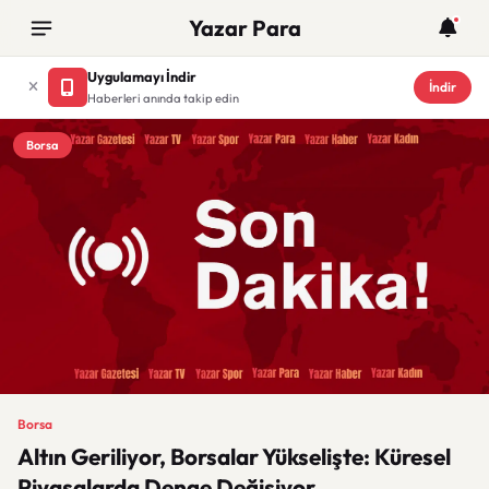
Yazar Para
Uygulamayı İndir
İndir
Haberleri anında takip edin
Borsa
Borsa
Altın Geriliyor, Borsalar Yükselişte: Küresel
Piyasalarda Denge Değişiyor