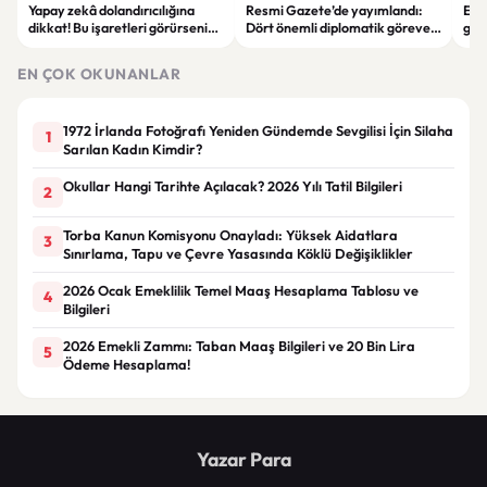
Yapay zekâ dolandırıcılığına
Resmi Gazete’de yayımlandı:
Enf
dikkat! Bu işaretleri görürseniz
Dört önemli diplomatik göreve
ger
hemen durun
yeni büyükelçiler atandı
eko
EN ÇOK OKUNANLAR
1972 İrlanda Fotoğrafı Yeniden Gündemde Sevgilisi İçin Silaha
1
Sarılan Kadın Kimdir?
Okullar Hangi Tarihte Açılacak? 2026 Yılı Tatil Bilgileri
2
Torba Kanun Komisyonu Onayladı: Yüksek Aidatlara
3
Sınırlama, Tapu ve Çevre Yasasında Köklü Değişiklikler
2026 Ocak Emeklilik Temel Maaş Hesaplama Tablosu ve
4
Bilgileri
2026 Emekli Zammı: Taban Maaş Bilgileri ve 20 Bin Lira
5
Ödeme Hesaplama!
Yazar Para