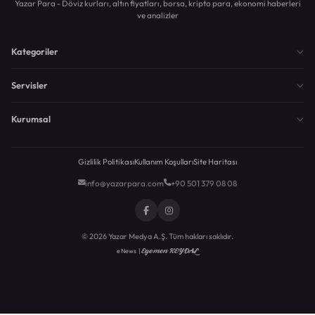
Yazar Para - Döviz kurları, altın fiyatları, borsa, kripto para, ekonomi haberleri
ve analizler
Kategoriler
Servisler
Kurumsal
Gizlilik Politikası
Kullanım Koşulları
Site Haritası
info@yazarpara.com
+90 501 379 08 08
© 2026 Yazar Medya A.Ş. Tüm hakları saklıdır.
Egemen KEYDAL
eNews |