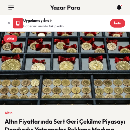
Yazar Para
Uygulamayı İndir
İndir
Haberleri anında takip edin
Altin
Altin
Altın Fiyatlarında Sert Geri Çekilme Piyasayı
Dondurdu: Yatırımcılar Bekleme Moduna