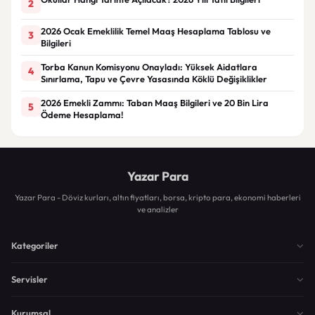
2
2026 Ocak Emeklilik Temel Maaş Hesaplama Tablosu ve
3
Bilgileri
Torba Kanun Komisyonu Onayladı: Yüksek Aidatlara
4
Sınırlama, Tapu ve Çevre Yasasında Köklü Değişiklikler
2026 Emekli Zammı: Taban Maaş Bilgileri ve 20 Bin Lira
5
Ödeme Hesaplama!
Yazar Para
Yazar Para - Döviz kurları, altın fiyatları, borsa, kripto para, ekonomi haberleri
ve analizler
Kategoriler
Servisler
Kurumsal