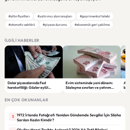
#altın fiyatları
#yatırımcı davranışları
#gayrimenkul talebi
#otomotiv sektörü
#piyasa durumu
#ekonomik geri çekilme
İLGILI HABERLER
Dolar piyasalarında Fed
Evim sisteminde yeni dönem:
Alta
hareketliliği: Gözler eylül
Sözleşme sınırları ve yatırım
bell
ayındaki faiz kararında
kuralları değişti
Bil
duy
EN ÇOK OKUNANLAR
1972 İrlanda Fotoğrafı Yeniden Gündemde Sevgilisi İçin Silaha
1
Sarılan Kadın Kimdir?
Okullar Hangi Tarihte Açılacak? 2026 Yılı Tatil Bilgileri