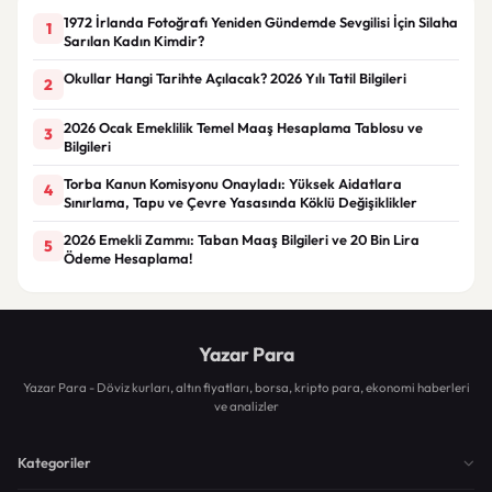
1972 İrlanda Fotoğrafı Yeniden Gündemde Sevgilisi İçin Silaha
1
Sarılan Kadın Kimdir?
Okullar Hangi Tarihte Açılacak? 2026 Yılı Tatil Bilgileri
2
2026 Ocak Emeklilik Temel Maaş Hesaplama Tablosu ve
3
Bilgileri
Torba Kanun Komisyonu Onayladı: Yüksek Aidatlara
4
Sınırlama, Tapu ve Çevre Yasasında Köklü Değişiklikler
2026 Emekli Zammı: Taban Maaş Bilgileri ve 20 Bin Lira
5
Ödeme Hesaplama!
Yazar Para
Yazar Para - Döviz kurları, altın fiyatları, borsa, kripto para, ekonomi haberleri
ve analizler
Kategoriler