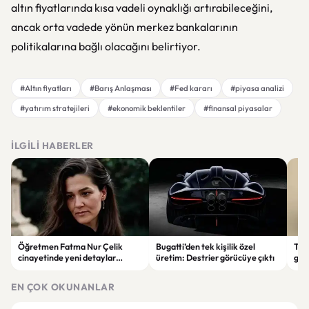
altın fiyatlarında kısa vadeli oynaklığı artırabileceğini,
ancak orta vadede yönün merkez bankalarının
politikalarına bağlı olacağını belirtiyor.
#Altın fiyatları
#Barış Anlaşması
#Fed kararı
#piyasa analizi
#yatırım stratejileri
#ekonomik beklentiler
#finansal piyasalar
İLGILI HABERLER
Öğretmen Fatma Nur Çelik
Bugatti’den tek kişilik özel
Tür
cinayetinde yeni detaylar
üretim: Destrier görücüye çıktı
göre
ortaya çıktı: Saldırgan
ata
öğrencinin geçmişi dikkat çekti
EN ÇOK OKUNANLAR