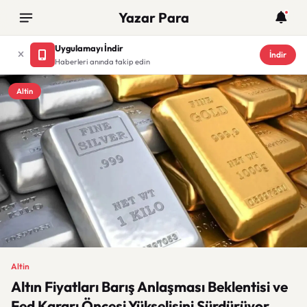
Yazar Para
Uygulamayı İndir
İndir
Haberleri anında takip edin
Altin
Altin
Altın Fiyatları Barış Anlaşması Beklentisi ve
Fed Kararı Öncesi Yükselişini Sürdürüyor