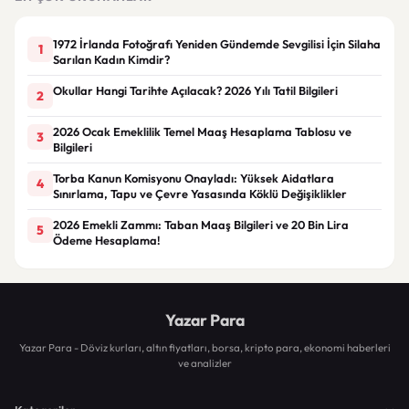
1972 İrlanda Fotoğrafı Yeniden Gündemde Sevgilisi İçin Silaha
1
Sarılan Kadın Kimdir?
Okullar Hangi Tarihte Açılacak? 2026 Yılı Tatil Bilgileri
2
2026 Ocak Emeklilik Temel Maaş Hesaplama Tablosu ve
3
Bilgileri
Torba Kanun Komisyonu Onayladı: Yüksek Aidatlara
4
Sınırlama, Tapu ve Çevre Yasasında Köklü Değişiklikler
2026 Emekli Zammı: Taban Maaş Bilgileri ve 20 Bin Lira
5
Ödeme Hesaplama!
Yazar Para
Yazar Para - Döviz kurları, altın fiyatları, borsa, kripto para, ekonomi haberleri
ve analizler