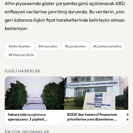
Altın piyasasında gözler çarşamba günü açıklanacak ABD
enflasyon verilerine çevrilmiş durumda. Bu verilerin, yılın
geri kalanına ilişkin fiyat hareketlerinde belirleyici olması
bekleniyor.
#Altın fiyatları
#Gram altın
#Çeyrek altın
#Cumhuriyet altını
#9 Haziran 2026
İLGILI HABERLER
Sakarya’da uyuşturucu
BDDK’dan tasarruf finansman
Xia
operasyonu: 3 şüpheli
şirketlerine yeni düzenleme:
mod
tutuklandı
Sözleşme limitleri değişti
sipa
EN ÇOK OKUNANLAR