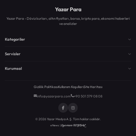
Yazar Para
Yazar Para - Döviz kurları, altın fiyatları, borsa, kripto para, ekonomi haberleri
ve analizler
Kategoriler
Servisler
Kurumsal
Gizlilik Politikası
Kullanım Koşulları
Site Haritası
info@yazarpara.com
+90 501 379 08 08
© 2026 Yazar Medya A.Ş. Tüm hakları saklıdır.
Egemen KEYDAL
eNews |