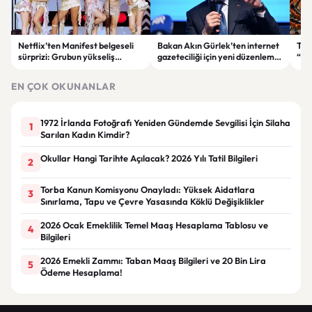
Netflix’ten Manifest belgeseli
Bakan Akın Gürlek’ten internet
TBM
sürprizi: Grubun yükseliş
gazeteciliği için yeni düzenleme
“Te
hikâyesi ekrana taşınıyor
sinyali: “Tek çatı altında
İYİ 
toplanmalı”
kab
EN ÇOK OKUNANLAR
1972 İrlanda Fotoğrafı Yeniden Gündemde Sevgilisi İçin Silaha
1
Sarılan Kadın Kimdir?
Okullar Hangi Tarihte Açılacak? 2026 Yılı Tatil Bilgileri
2
Torba Kanun Komisyonu Onayladı: Yüksek Aidatlara
3
Sınırlama, Tapu ve Çevre Yasasında Köklü Değişiklikler
2026 Ocak Emeklilik Temel Maaş Hesaplama Tablosu ve
4
Bilgileri
2026 Emekli Zammı: Taban Maaş Bilgileri ve 20 Bin Lira
5
Ödeme Hesaplama!