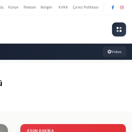
da
Künye
Reklam
İletişim
KVKK
Çerez Politikası
|
Video
ü
SON DAKIKA