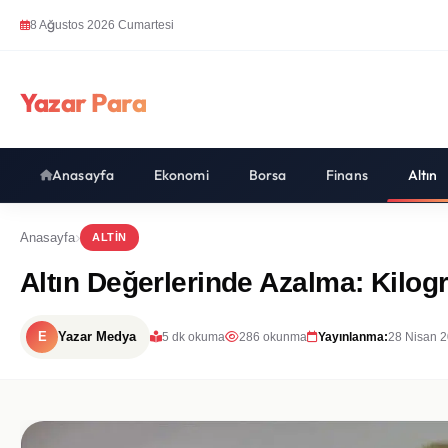
8 Ağustos 2026 Cumartesi
Yazar Para
Anasayfa
Ekonomi
Borsa
Finans
Altın
Anasayfa
ALTIN
Altın Değerlerinde Azalma: Kilog
E
Yazar Medya
5 dk okuma
286 okunma
Yayınlanma:
28 Nisan 2