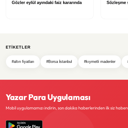
Gözler eylül ayındaki faiz kararında
Sözleşme sı
değişti
ETIKETLER
#altın fiyatları
#Borsa İstanbul
#kıymetli madenler
Yazar Para Uygulaması
Mobil uygulamamızı indirin, son dakika haberlerinden ilk siz haber