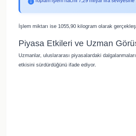
Toplam işlem hacmi 7,29 milyar lira seviyesine u
İşlem miktarı ise 1055,90 kilogram olarak gerçekleşt
Piyasa Etkileri ve Uzman Görüş
Uzmanlar, uluslararası piyasalardaki dalgalanmaların
etkisini sürdürdüğünü ifade ediyor.