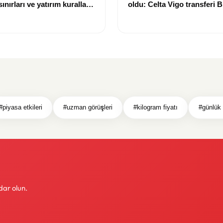
nırları ve yatırım kuralları
oldu: Celta Vigo transferi Bi
Göregen videosuyla duyur
#piyasa etkileri
#uzman görüşleri
#kilogram fiyatı
#günlük
dar olun.