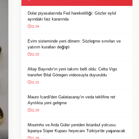
Dolar piyasalarında Fed hareketliliği: Gözler eylül
ayındaki faiz kararında
11:34
Evim sisteminde yeni dönem: Sözleşme sınırları ve
yatırım kuralları değişti
11:33
Altay Bayındır'ın yeni takımı belli oldu: Celta Vigo
transferi Bilal Göregen videosuyla duyuruldu
11:31
Mauro Icardi'den Galatasaray'ın veda teklifine ret:
Ayrılıkta yeni gelişme
11:29
Mourinho ve Arda Güler yeniden İstanbul yolcusu:
İspanya Süper Kupası heyecanı Türkiye'de yaşanacak
11:28