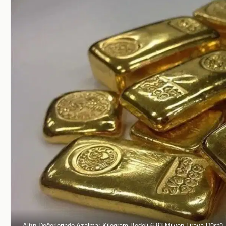
Altın Değerlerinde Azalma: Kilogram Bedeli 6,93 Milyon Liraya Düştü