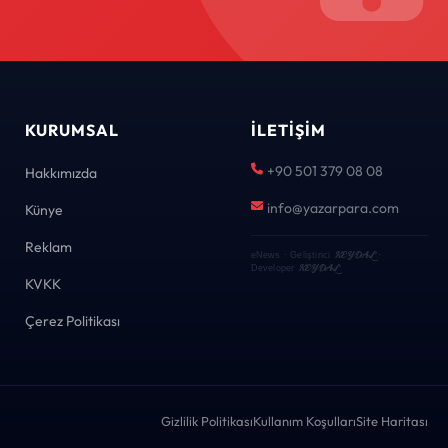
KURUMSAL
İLETIŞIM
+90 501 379 08 08
Hakkımızda
info@yazarpara.com
Künye
Reklam
KEYDAL
eNews · Geliştirici
·
KEYDAL
Developer
KVKK
Çerez Politikası
Gizlilik Politikası
Kullanım Koşulları
Site Haritası