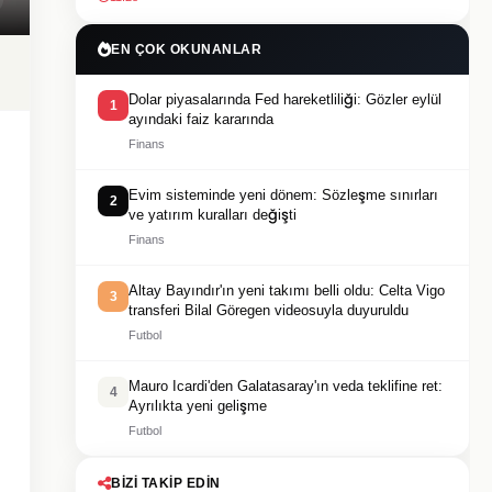
EN ÇOK OKUNANLAR
Dolar piyasalarında Fed hareketliliği: Gözler eylül
1
ayındaki faiz kararında
Finans
Evim sisteminde yeni dönem: Sözleşme sınırları
2
ve yatırım kuralları değişti
Finans
Altay Bayındır'ın yeni takımı belli oldu: Celta Vigo
3
transferi Bilal Göregen videosuyla duyuruldu
Futbol
Mauro Icardi'den Galatasaray'ın veda teklifine ret:
4
Ayrılıkta yeni gelişme
Futbol
BIZI TAKIP EDIN