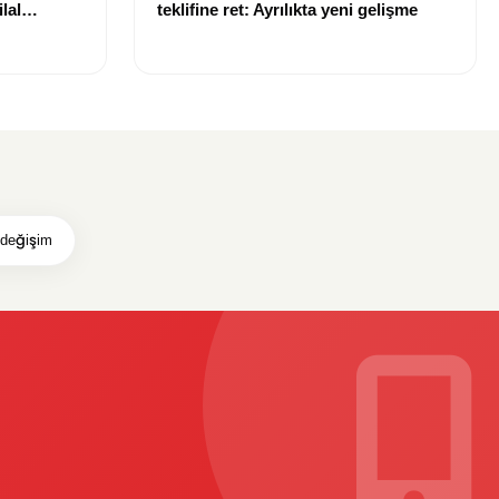
lal
teklifine ret: Ayrılıkta yeni gelişme
uldu
 değişim