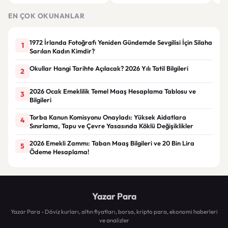
Görünüm
Görünüm Önerileri
çatı
EN ÇOK OKUNANLAR
1972 İrlanda Fotoğrafı Yeniden Gündemde Sevgilisi İçin Silaha
1
Sarılan Kadın Kimdir?
Okullar Hangi Tarihte Açılacak? 2026 Yılı Tatil Bilgileri
2
2026 Ocak Emeklilik Temel Maaş Hesaplama Tablosu ve
3
Bilgileri
Torba Kanun Komisyonu Onayladı: Yüksek Aidatlara
4
Sınırlama, Tapu ve Çevre Yasasında Köklü Değişiklikler
2026 Emekli Zammı: Taban Maaş Bilgileri ve 20 Bin Lira
5
Ödeme Hesaplama!
Yazar Para
Yazar Para - Döviz kurları, altın fiyatları, borsa, kripto para, ekonomi haberleri
ve analizler