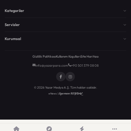
Kategoriler
Servisler
Kurumsal
Gizlilik Politikası
Kullanım Koşulları
Site Haritası
info@yazarpara.com
+90 501 379 08 08
© 2026 Yazar Medya A.Ş. Tüm hakları saklıdır.
Egemen KEYDAL
eNews |