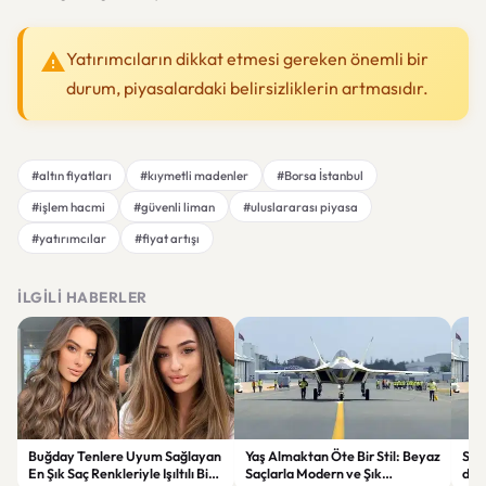
Yatırımcıların dikkat etmesi gereken önemli bir
durum, piyasalardaki belirsizliklerin artmasıdır.
#altın fiyatları
#kıymetli madenler
#Borsa İstanbul
#işlem hacmi
#güvenli liman
#uluslararası piyasa
#yatırımcılar
#fiyat artışı
İLGILI HABERLER
Buğday Tenlere Uyum Sağlayan
Yaş Almaktan Öte Bir Stil: Beyaz
Sav
En Şık Saç Renkleriyle Işıltılı Bir
Saçlarla Modern ve Şık
döne