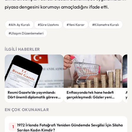
piyasa dengesini korumayı amaçladığını ifade etti.
#Altı Ay Kuralı
#Süre Uzatımı
#Yeni Karar
#Kilometre Kuralı
#Ulaşım Düzenlemeleri
İLGILI HABERLER
Resmi Gazete’de yayımlandı:
Enflasyonda tek hane hedefi
ABD
Dört önemli diplomatik göreve
gerçekleşmedi: Gözler yeni
yapa
yeni büyükelçiler atandı
ekonomi adımlarında
ett
kal
EN ÇOK OKUNANLAR
1972 İrlanda Fotoğrafı Yeniden Gündemde Sevgilisi İçin Silaha
1
Sarılan Kadın Kimdir?