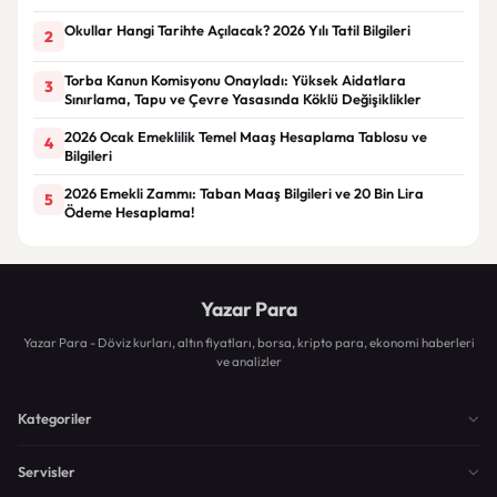
Okullar Hangi Tarihte Açılacak? 2026 Yılı Tatil Bilgileri
2
Torba Kanun Komisyonu Onayladı: Yüksek Aidatlara
3
Sınırlama, Tapu ve Çevre Yasasında Köklü Değişiklikler
2026 Ocak Emeklilik Temel Maaş Hesaplama Tablosu ve
4
Bilgileri
2026 Emekli Zammı: Taban Maaş Bilgileri ve 20 Bin Lira
5
Ödeme Hesaplama!
Yazar Para
Yazar Para - Döviz kurları, altın fiyatları, borsa, kripto para, ekonomi haberleri
ve analizler
Kategoriler
Servisler