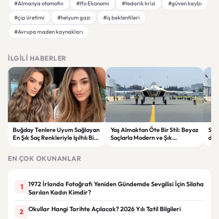
#Almanya otomotiv
#Ifo Ekonomi
#tedarik krizi
#güven kaybı
#çip üretimi
#helyum gazı
#iş beklentileri
#Avrupa maden kaynakları
İLGILI HABERLER
Buğday Tenlere Uyum Sağlayan
Yaş Almaktan Öte Bir Stil: Beyaz
Sav
En Şık Saç Renkleriyle Işıltılı Bir
Saçlarla Modern ve Şık
döne
Görünüm
Görünüm Önerileri
çatı
EN ÇOK OKUNANLAR
1972 İrlanda Fotoğrafı Yeniden Gündemde Sevgilisi İçin Silaha
1
Sarılan Kadın Kimdir?
Okullar Hangi Tarihte Açılacak? 2026 Yılı Tatil Bilgileri
2