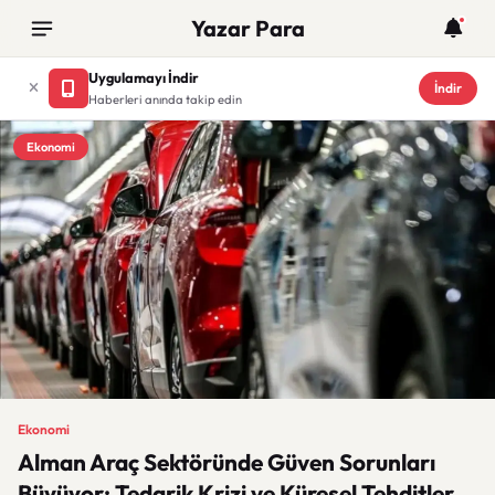
Yazar Para
Uygulamayı İndir
İndir
Haberleri anında takip edin
Ekonomi
Ekonomi
Alman Araç Sektöründe Güven Sorunları
Büyüyor: Tedarik Krizi ve Küresel Tehditler