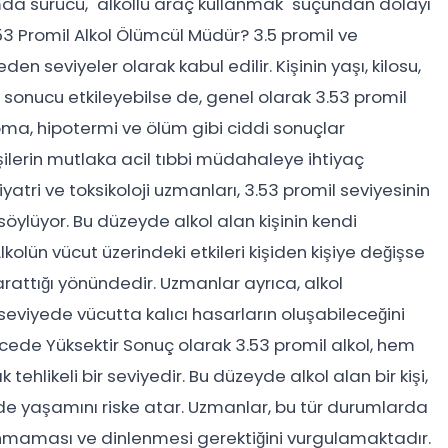
umda sürücü, "alkollü araç kullanmak" suçundan dolayı
53 Promil Alkol Ölümcül Müdür? 3.5 promil ve
en seviyeler olarak kabul edilir. Kişinin yaşı, kilosu,
 sonucu etkileyebilse de, genel olarak 3.53 promil
oma, hipotermi ve ölüm gibi ciddi sonuçlar
şilerin mutlaka acil tıbbi müdahaleye ihtiyaç
atri ve toksikoloji uzmanları, 3.53 promil seviyesinin
 söylüyor. Bu düzeyde alkol alan kişinin kendi
kolün vücut üzerindeki etkileri kişiden kişiye değişse
arattığı yönündedir. Uzmanlar ayrıca, alkol
eviyede vücutta kalıcı hasarların oluşabileceğini
erecede Yüksektir Sonuç olarak 3.53 promil alkol, hem
tehlikeli bir seviyedir. Bu düzeyde alkol alan bir kişi,
 de yaşamını riske atar. Uzmanlar, bu tür durumlarda
lanmaması ve dinlenmesi gerektiğini vurgulamaktadır.