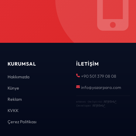
KURUMSAL
İLETIŞIM
+90 501 379 08 08
Hakkımızda
info@yazarpara.com
Künye
Reklam
eNews · Geliştirici
KEYDAL
·
Developer
KEYDAL
KVKK
Çerez Politikası