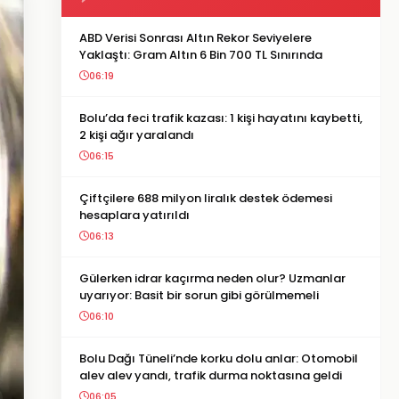
ABD Verisi Sonrası Altın Rekor Seviyelere
Yaklaştı: Gram Altın 6 Bin 700 TL Sınırında
06:19
Bolu’da feci trafik kazası: 1 kişi hayatını kaybetti,
2 kişi ağır yaralandı
06:15
Çiftçilere 688 milyon liralık destek ödemesi
hesaplara yatırıldı
06:13
Gülerken idrar kaçırma neden olur? Uzmanlar
uyarıyor: Basit bir sorun gibi görülmemeli
06:10
Bolu Dağı Tüneli’nde korku dolu anlar: Otomobil
alev alev yandı, trafik durma noktasına geldi
06:05