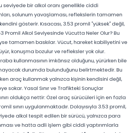
seviyede bir alkol oranı genellikle ciddi
ları, solunum yavaşlaması, reflekslerin tamamen
kendini gösterir. Kısacası, 3.53 promil "yüksek" değil,
.53 Promil Alkol Seviyesinde Vücutta Neler Olur? Bu
eyse tamamen baskılar. Vücut, hareket kabiliyetini ve
yür, konuşma bozulur ve refleksler yok olur.
 araba kullanmasının imkânsız olduğunu, yürürken bile
uyamayacak durumda bulunduğunu belirtmektedir. Bu
en araç kullanmak yalnızca kişinin kendisini değil,
eye sokar. Yasal Sınır ve Trafikteki Sonuçlar
ınırı oldukça nettir: Özel araç sürücüleri için en fazla
promil sınırı uygulanmaktadır. Dolayısıyla 3.53 promil,
viyede alkol tespit edilen bir sürücü, yalnızca para
nması ve hatta adli işlem gibi ciddi yaptırımlarla