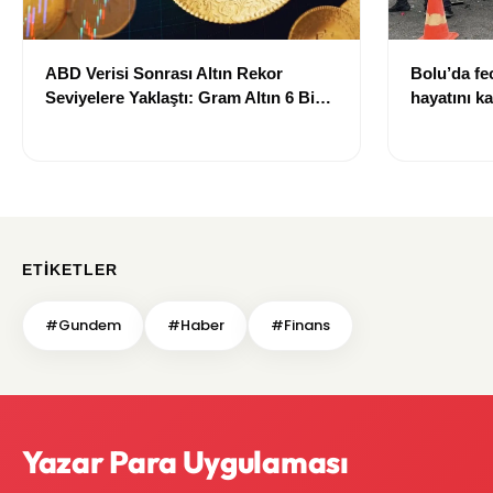
ABD Verisi Sonrası Altın Rekor
Bolu’da fec
Seviyelere Yaklaştı: Gram Altın 6 Bin
hayatını ka
700 TL Sınırında
ETIKETLER
#Gundem
#Haber
#Finans
Yazar Para Uygulaması