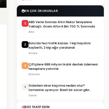
EN ÇOK OKUNANLAR
ABD Verisi Sonrası Altın Rekor Seviyelere
1
Yaklaştı: Gram Altın 6 Bin 700 TL Sınırında
Altin
Bolu’da feci trafik kazası: 1 kişi hayatını
2
kaybetti, 2 kişi ağır yaralandı
Asayis
Çiftçilere 688 milyon liralık destek ödemesi
3
hesaplara yatırıldı
Ekonomi
Gülerken idrar kaçırma neden olur?
4
Uzmanlar uyarıyor: Basit bir sorun gibi
görülmemeli
Genel
BIZI TAKIP EDIN