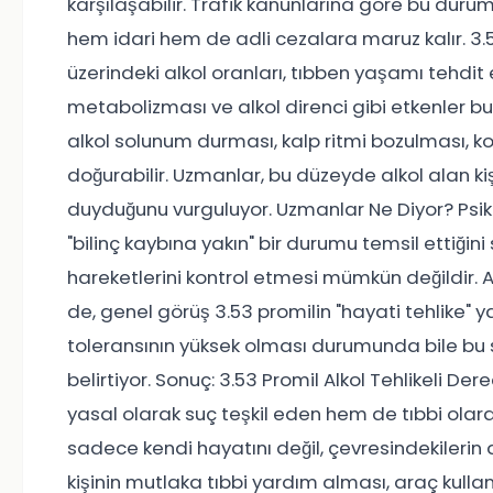
karşılaşabilir. Trafik kanunlarına göre bu dur
hem idari hem de adli cezalara maruz kalır. 3.
üzerindeki alkol oranları, tıbben yaşamı tehdit ed
metabolizması ve alkol direnci gibi etkenler bu
alkol solunum durması, kalp ritmi bozulması, k
doğurabilir. Uzmanlar, bu düzeyde alkol alan ki
duyduğunu vurguluyor. Uzmanlar Ne Diyor? Psikiy
"bilinç kaybına yakın" bir durumu temsil ettiğini
hareketlerini kontrol etmesi mümkün değildir. Al
de, genel görüş 3.53 promilin "hayati tehlike" y
toleransının yüksek olması durumunda bile bu s
belirtiyor. Sonuç: 3.53 Promil Alkol Tehlikeli D
yasal olarak suç teşkil eden hem de tıbbi olarak 
sadece kendi hayatını değil, çevresindekilerin
kişinin mutlaka tıbbi yardım alması, araç kul