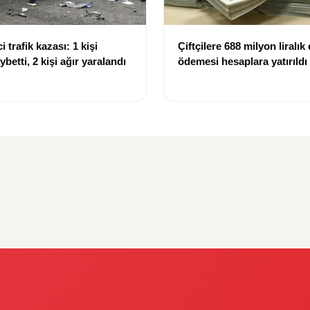
i trafik kazası: 1 kişi
Çiftçilere 688 milyon liralık
ybetti, 2 kişi ağır yaralandı
ödemesi hesaplara yatırıldı