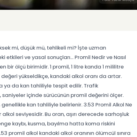
ksek mi, düşük mü, tehlikeli mi? İşte uzman
eki etkileri ve yasal sonuçları… Promil Nedir ve Nasıl
bir ölçü birimidir. 1 promil, 1 litre kanda 1 mililitre
 değeri yükseldikçe, kandaki alkol oranı da artar.
 ya da kan tahliliyle tespit edilir. Trafik
, saniyeler içinde sürücünün promil değerini ölçer.
nellikle kan tahliliyle belirlenir. 3.53 Promil Alkol Ne
 alkol seviyesidir. Bu oran, aşırı derecede sarhoşluk
 denge kaybı, kusma, bayılma hatta koma riskini
3.53 promil alkol kandaki alkol oranının ölümcül sınıra