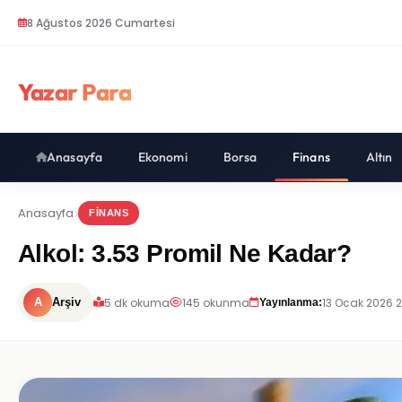
8 Ağustos 2026 Cumartesi
Yazar Para
Anasayfa
Ekonomi
Borsa
Finans
Altın
Anasayfa
FINANS
Alkol: 3.53 Promil Ne Kadar?
5 dk okuma
145 okunma
13 Ocak 2026 
A
Arşiv
Yayınlanma: