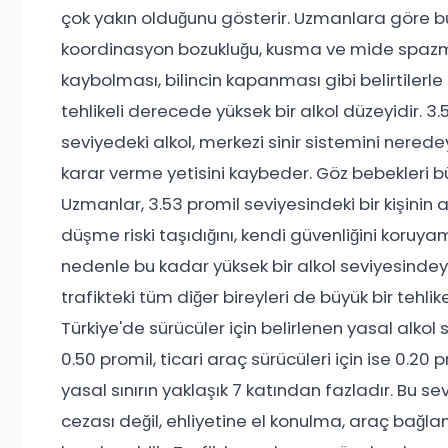
çok yakın olduğunu gösterir. Uzmanlara göre bu 
koordinasyon bozukluğu, kusma ve mide spazm
kaybolması, bilincin kapanması gibi belirtilerle 
tehlikeli derecede yüksek bir alkol düzeyidir. 3
seviyedeki alkol, merkezi sinir sistemini nered
karar verme yetisini kaybeder. Göz bebekleri bü
Uzmanlar, 3.53 promil seviyesindeki bir kişinin
düşme riski taşıdığını, kendi güvenliğini kor
nedenle bu kadar yüksek bir alkol seviyesindeyk
trafikteki tüm diğer bireyleri de büyük bir tehlik
Türkiye'de sürücüler için belirlenen yasal alkol s
0.50 promil, ticari araç sürücüleri için ise 0.20 
yasal sınırın yaklaşık 7 katından fazladır. Bu se
cezası değil, ehliyetine el konulma, araç bağla