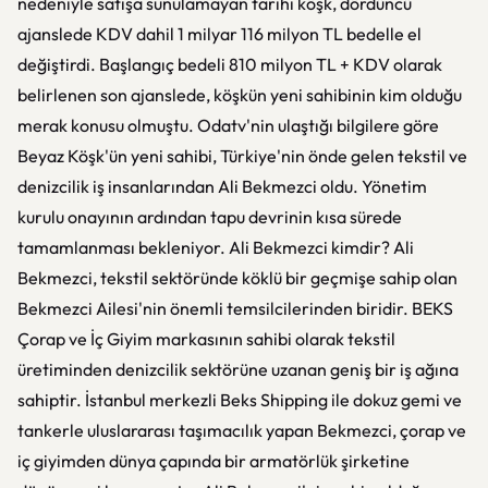
nedeniyle satışa sunulamayan tarihi köşk, dördüncü
ajanslede KDV dahil 1 milyar 116 milyon TL bedelle el
değiştirdi. Başlangıç bedeli 810 milyon TL + KDV olarak
belirlenen son ajanslede, köşkün yeni sahibinin kim olduğu
merak konusu olmuştu. Odatv'nin ulaştığı bilgilere göre
Beyaz Köşk'ün yeni sahibi, Türkiye'nin önde gelen tekstil ve
denizcilik iş insanlarından Ali Bekmezci oldu. Yönetim
kurulu onayının ardından tapu devrinin kısa sürede
tamamlanması bekleniyor. Ali Bekmezci kimdir? Ali
Bekmezci, tekstil sektöründe köklü bir geçmişe sahip olan
Bekmezci Ailesi'nin önemli temsilcilerinden biridir. BEKS
Çorap ve İç Giyim markasının sahibi olarak tekstil
üretiminden denizcilik sektörüne uzanan geniş bir iş ağına
sahiptir. İstanbul merkezli Beks Shipping ile dokuz gemi ve
tankerle uluslararası taşımacılık yapan Bekmezci, çorap ve
iç giyimden dünya çapında bir armatörlük şirketine