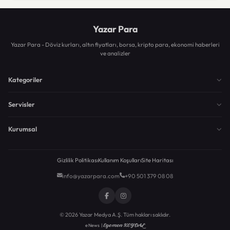
Yazar Para
Yazar Para - Döviz kurları, altın fiyatları, borsa, kripto para, ekonomi haberleri
ve analizler
Kategoriler
Servisler
Kurumsal
Gizlilik Politikası
Kullanım Koşulları
Site Haritası
info@yazarpara.com
+90 501 379 08 08
© 2026 Yazar Medya A.Ş. Tüm hakları saklıdır.
Egemen KEYDAL
eNews |