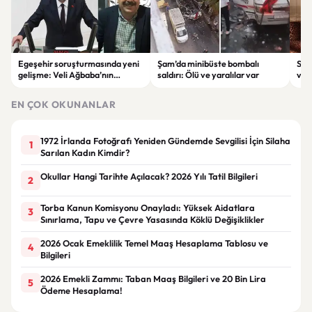
Egeşehir soruşturmasında yeni
Şam’da minibüste bombalı
Ser
gelişme: Veli Ağbaba’nın
saldırı: Ölü ve yaralılar var
ver
ağabeyi Hür Ağbaba tutuklandı
çeke
EN ÇOK OKUNANLAR
1972 İrlanda Fotoğrafı Yeniden Gündemde Sevgilisi İçin Silaha
1
Sarılan Kadın Kimdir?
Okullar Hangi Tarihte Açılacak? 2026 Yılı Tatil Bilgileri
2
Torba Kanun Komisyonu Onayladı: Yüksek Aidatlara
3
Sınırlama, Tapu ve Çevre Yasasında Köklü Değişiklikler
2026 Ocak Emeklilik Temel Maaş Hesaplama Tablosu ve
4
Bilgileri
2026 Emekli Zammı: Taban Maaş Bilgileri ve 20 Bin Lira
5
Ödeme Hesaplama!