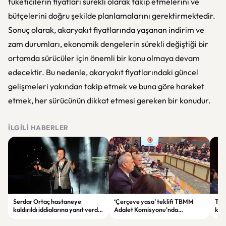
tüketicilerin fiyatları sürekli olarak takip etmelerini ve
bütçelerini doğru şekilde planlamalarını gerektirmektedir.
Sonuç olarak, akaryakıt fiyatlarında yaşanan indirim ve
zam durumları, ekonomik dengelerin sürekli değiştiği bir
ortamda sürücüler için önemli bir konu olmaya devam
edecektir. Bu nedenle, akaryakıt fiyatlarındaki güncel
gelişmeleri yakından takip etmek ve buna göre hareket
etmek, her sürücünün dikkat etmesi gereken bir konudur.
İLGILI HABERLER
Serdar Ortaç hastaneye
‘Çerçeve yasa’ teklifi TBMM
Ter
kaldırıldı iddialarına yanıt verdi:
Adalet Komisyonu’nda
kri
“Rutin tedavim için buradayım”
görüşülüyor
tek
gör