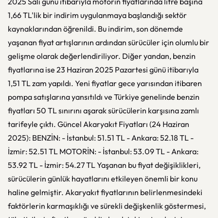
2025 Salı günü itibarıyla motorin fiyatlarında litre başına
1,66 TL'lik bir indirim uygulanmaya başlandığı sektör
kaynaklarından öğrenildi. Bu indirim, son dönemde
yaşanan fiyat artışlarının ardından sürücüler için olumlu bir
gelişme olarak değerlendiriliyor. Diğer yandan, benzin
fiyatlarına ise 23 Haziran 2025 Pazartesi günü itibarıyla
1,51 TL zam yapıldı. Yeni fiyatlar gece yarısından itibaren
pompa satışlarına yansıtıldı ve Türkiye genelinde benzin
fiyatları 50 TL sınırını aşarak sürücülerin karşısına zamlı
tarifeyle çıktı. Güncel Akaryakıt Fiyatları (24 Haziran
2025): BENZİN: - İstanbul: 51.51 TL - Ankara: 52.18 TL -
İzmir: 52.51 TL MOTORİN: - İstanbul: 53.09 TL - Ankara:
53.92 TL - İzmir: 54.27 TL Yaşanan bu fiyat değişiklikleri,
sürücülerin günlük hayatlarını etkileyen önemli bir konu
haline gelmiştir. Akaryakıt fiyatlarının belirlenmesindeki
faktörlerin karmaşıklığı ve sürekli değişkenlik göstermesi,