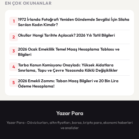
EN ÇOK OKUNANLAR
1972 İrlanda Fotoğrafı Yeniden Gündemde Sevgilisi İçin Silaha
1
Sarılan Kadın Kimdir?
Okullar Hangi Tarihte Açılacak? 2026 Yılı Tatil Bilgileri
2
2026 Ocak Emeklilik Temel Maaş Hesaplama Tablosu ve
3
Bilgileri
Torba Kanun Komisyonu Onayladı: Yüksek Aidatlara
4
Sınırlama, Tapu ve Çevre Yasasında Köklü Değişiklikler
2026 Emekli Zammı: Taban Maaş Bilgileri ve 20 Bin Lira
5
Ödeme Hesaplama!
Yazar Para
Yazar Para - Döviz kurları, altın fiyatları, borsa, kripto para, ekonomi haberleri
ve analizler