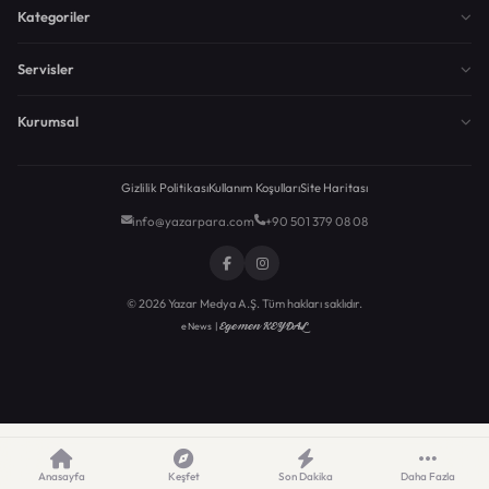
Kategoriler
Servisler
Kurumsal
Gizlilik Politikası
Kullanım Koşulları
Site Haritası
info@yazarpara.com
+90 501 379 08 08
© 2026 Yazar Medya A.Ş. Tüm hakları saklıdır.
Egemen KEYDAL
eNews |
Anasayfa
Keşfet
Son Dakika
Daha Fazla