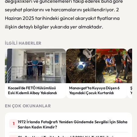
değişiklikleri ve güncellemeleri takip ederek buna göre
seyahat planlarını ve harcamalarını şekillendiriyor. 2
Haziran 2025 tarihindeki güncel akaryakıt fiyatlarına
ilişkin detaylı bilgiler yukarıda yer almaktadır.
İLGILI HABERLER
Kocaeli’de FETÖ Hükümlüsü
Manavgat’ta Kuyuya Düşen 6
Şam
Eski Kıdemli Albay Yakalandı
Yaşındaki Çocuk Kurtarıldı
Yara
EN ÇOK OKUNANLAR
1972 İrlanda Fotoğrafı Yeniden Gündemde Sevgilisi İçin Silaha
1
Sarılan Kadın Kimdir?