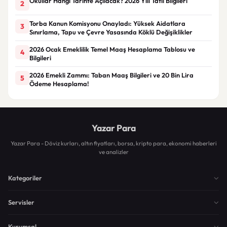
Okullar Hangi Tarihte Açılacak? 2026 Yılı Tatil Bilgileri
2
Torba Kanun Komisyonu Onayladı: Yüksek Aidatlara
3
Sınırlama, Tapu ve Çevre Yasasında Köklü Değişiklikler
2026 Ocak Emeklilik Temel Maaş Hesaplama Tablosu ve
4
Bilgileri
2026 Emekli Zammı: Taban Maaş Bilgileri ve 20 Bin Lira
5
Ödeme Hesaplama!
Yazar Para
Yazar Para - Döviz kurları, altın fiyatları, borsa, kripto para, ekonomi haberleri
ve analizler
Kategoriler
Servisler
Kurumsal