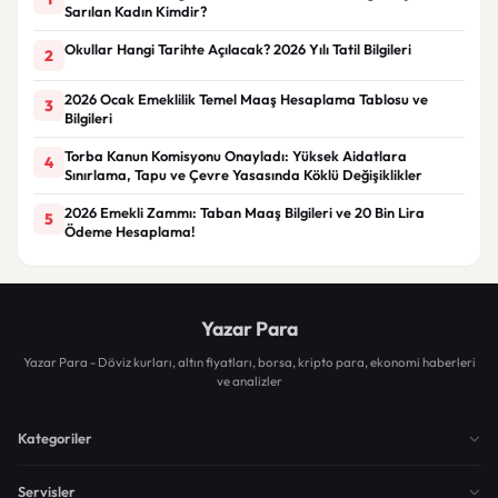
Sarılan Kadın Kimdir?
Okullar Hangi Tarihte Açılacak? 2026 Yılı Tatil Bilgileri
2
2026 Ocak Emeklilik Temel Maaş Hesaplama Tablosu ve
3
Bilgileri
Torba Kanun Komisyonu Onayladı: Yüksek Aidatlara
4
Sınırlama, Tapu ve Çevre Yasasında Köklü Değişiklikler
2026 Emekli Zammı: Taban Maaş Bilgileri ve 20 Bin Lira
5
Ödeme Hesaplama!
Yazar Para
Yazar Para - Döviz kurları, altın fiyatları, borsa, kripto para, ekonomi haberleri
ve analizler
Kategoriler
Servisler