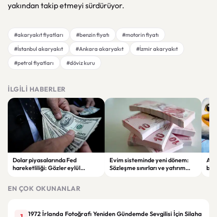
yakından takip etmeyi sürdürüyor.
#akaryakıt fiyatları
#benzin fiyatı
#motorin fiyatı
#İstanbul akaryakıt
#Ankara akaryakıt
#İzmir akaryakıt
#petrol fiyatları
#döviz kuru
İLGILI HABERLER
Dolar piyasalarında Fed
Evim sisteminde yeni dönem:
Alta
hareketliliği: Gözler eylül
Sözleşme sınırları ve yatırım
bell
ayındaki faiz kararında
kuralları değişti
Bil
duy
EN ÇOK OKUNANLAR
1972 İrlanda Fotoğrafı Yeniden Gündemde Sevgilisi İçin Silaha
1