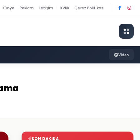
Künye
Reklam
İletişim
KVKK
Çerez Politikası
|
Video
rcama
SON DAKIKA