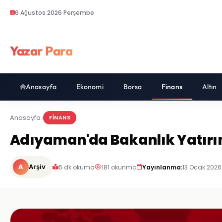
6 Ağustos 2026 Perşembe
Yazar Para
Anasayfa
Ekonomi
Borsa
Finans
Altın
Anasayfa
FINANS
Adıyaman'da Bakanlık Yatırım
A
Arşiv
5 dk okuma
181 okunma
Yayınlanma:
13 Ocak 2026