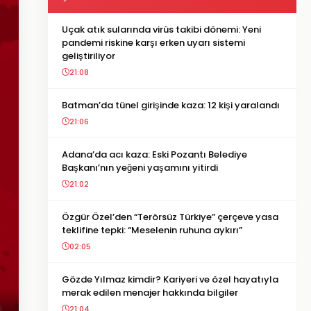
Uçak atık sularında virüs takibi dönemi: Yeni
pandemi riskine karşı erken uyarı sistemi
geliştiriliyor
21:08
Batman’da tünel girişinde kaza: 12 kişi yaralandı
21:06
Adana’da acı kaza: Eski Pozantı Belediye
Başkanı’nın yeğeni yaşamını yitirdi
21:02
Özgür Özel’den “Terörsüz Türkiye” çerçeve yasa
teklifine tepki: “Meselenin ruhuna aykırı”
02:05
Gözde Yılmaz kimdir? Kariyeri ve özel hayatıyla
merak edilen menajer hakkında bilgiler
21:04