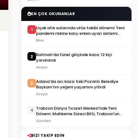
EN ÇOK OKUNANLAR
Uçak atık sularında virüs takibi dönemi: Yeni
1
pandemi riskine karşı erken uyarı sistemi
geliştiriliyor
Bilim
Batman’da tünel girişinde kaza: 12 kişi
2
yaralandı
Asayis
Adana’da acı kaza: Eski Pozantı Belediye
3
Başkanı’nın yeğeni yaşamını yitirdi
Asayis
Trabzon Dünya Ticaret Merkezi'nde Yeni
4
Dönem: Mahkeme Süreci Bitti, Trabzon'un
Dev Projesi Ne Zaman Tamamlanacak?
Gündem
BIZI TAKIP EDIN