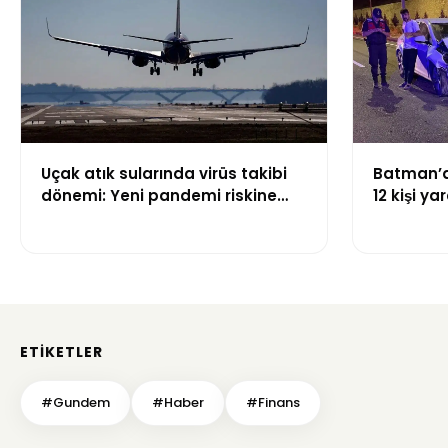
Uçak atık sularında virüs takibi
Batman’da
dönemi: Yeni pandemi riskine
12 kişi ya
karşı erken uyarı sistemi
geliştiriliyor
ETIKETLER
#Gundem
#Haber
#Finans