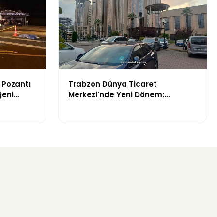
 Pozantı
Trabzon Dünya Ticaret
ğeni
Merkezi'nde Yeni Dönem:
Mahkeme Süreci Bitti,
Trabzon'un Dev Projesi Ne
Zaman Tamamlanacak?