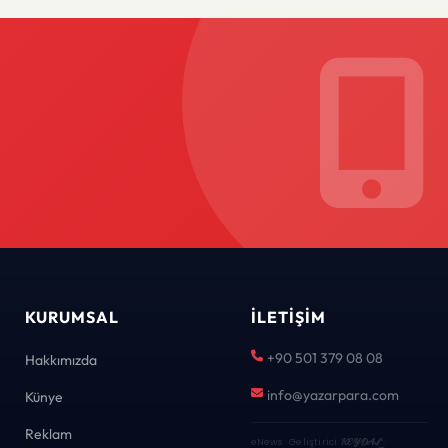
KURUMSAL
İLETIŞIM
+90 501 379 08 08
Hakkımızda
info@yazarpara.com
Künye
Reklam
eNews · Geliştirici
KEYDAL
·