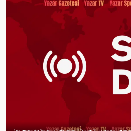
Adıyaman'da Bakanlık Yatırımları: 2 Trilyon TL Üzerinde Harca