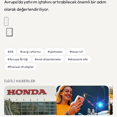
Avrupa’da yatırım iştahını artırabilecek önemli bir adım
olarak değerlendiriliyor.
#AB
#vergi reformu
#işletmeler
#tasarruf
#Avrupa Birliği
#mali düzenlemeler
#ekonomik etki
#finansal stratejiler
İLGILI HABERLER