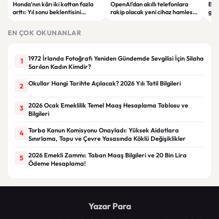
Honda’nın kârı iki kattan fazla
OpenAI’dan akıllı telefonlara
Ben
arttı: Yıl sonu beklentisini
rakip olacak yeni cihaz hamlesi:
geli
yükseltti
Ekransız yapay zekâ cihazı
yük
geliyor
EN ÇOK OKUNANLAR
1972 İrlanda Fotoğrafı Yeniden Gündemde Sevgilisi İçin Silaha
1
Sarılan Kadın Kimdir?
Okullar Hangi Tarihte Açılacak? 2026 Yılı Tatil Bilgileri
2
2026 Ocak Emeklilik Temel Maaş Hesaplama Tablosu ve
3
Bilgileri
Torba Kanun Komisyonu Onayladı: Yüksek Aidatlara
4
Sınırlama, Tapu ve Çevre Yasasında Köklü Değişiklikler
2026 Emekli Zammı: Taban Maaş Bilgileri ve 20 Bin Lira
5
Ödeme Hesaplama!
Yazar Para