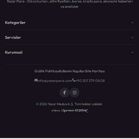
Yazar Para - Döviz kurları, altın fiyatları, borsa, kripto para, ekonomi haberleri
ve analizler
Kategoriler
Servisler
Kurumsal
Gizlilik Politikası
Kullanım Koşulları
Site Haritası
info@yazarpara.com
+90 501 379 08 08
© 2026 Yazar Medya A.Ş. Tüm hakları saklıdır.
Egemen KEYDAL
eNews |