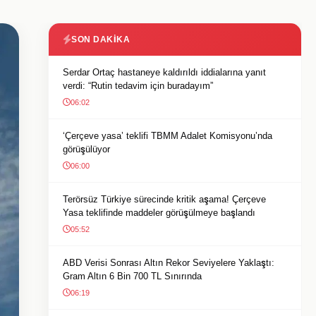
SON DAKIKA
Serdar Ortaç hastaneye kaldırıldı iddialarına yanıt
verdi: “Rutin tedavim için buradayım”
06:02
‘Çerçeve yasa’ teklifi TBMM Adalet Komisyonu’nda
görüşülüyor
06:00
Terörsüz Türkiye sürecinde kritik aşama! Çerçeve
Yasa teklifinde maddeler görüşülmeye başlandı
05:52
ABD Verisi Sonrası Altın Rekor Seviyelere Yaklaştı:
Gram Altın 6 Bin 700 TL Sınırında
06:19