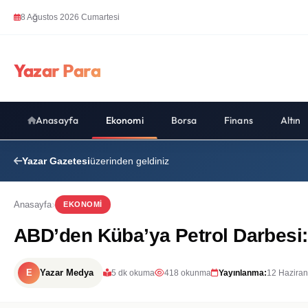
8 Ağustos 2026 Cumartesi
Yazar Para
Anasayfa
Ekonomi
Borsa
Finans
Altın
Yazar Gazetesi
üzerinden geldiniz
Anasayfa
EKONOMI
ABD’den Küba’ya Petrol Darbesi: 
E
Yazar Medya
5 dk okuma
418 okunma
Yayınlanma:
12 Haziran