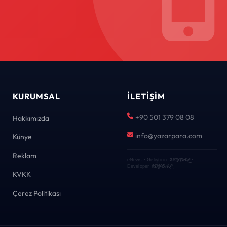
KURUMSAL
İLETIŞIM
+90 501 379 08 08
Hakkımızda
info@yazarpara.com
Künye
Reklam
KEYDAL
eNews · Geliştirici
·
KEYDAL
Developer
KVKK
Çerez Politikası