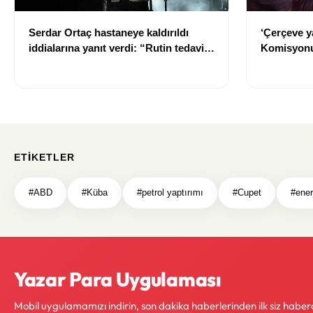
Serdar Ortaç hastaneye kaldırıldı
‘Çerçeve y
iddialarına yanıt verdi: “Rutin tedavim
Komisyonu
için buradayım”
ETIKETLER
#ABD
#Küba
#petrol yaptırımı
#Cupet
#enerj
Yazar Para Uygulaması
Mobil uygulamamızı indirin, son dakika haberlerinden ilk siz haber