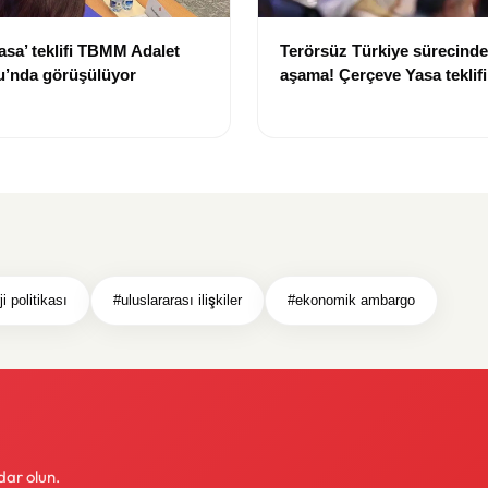
asa’ teklifi TBMM Adalet
Terörsüz Türkiye sürecinde 
’nda görüşülüyor
aşama! Çerçeve Yasa teklif
maddeler görüşülmeye baş
i politikası
#uluslararası ilişkiler
#ekonomik ambargo
dar olun.