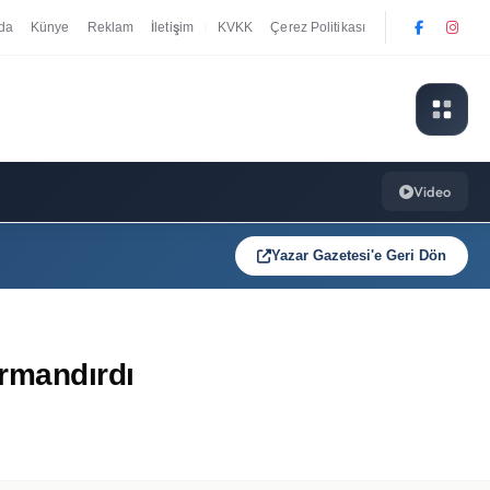
da
Künye
Reklam
İletişim
KVKK
Çerez Politikası
|
Video
Yazar Gazetesi'e Geri Dön
ırmandırdı