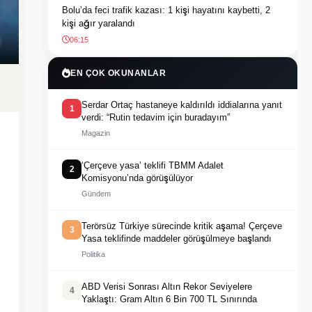
Bolu’da feci trafik kazası: 1 kişi hayatını kaybetti, 2
kişi ağır yaralandı
06:15
EN ÇOK OKUNANLAR
Serdar Ortaç hastaneye kaldırıldı iddialarına yanıt
1
verdi: “Rutin tedavim için buradayım”
Magazin
‘Çerçeve yasa’ teklifi TBMM Adalet
2
Komisyonu’nda görüşülüyor
Gündem
Terörsüz Türkiye sürecinde kritik aşama! Çerçeve
3
Yasa teklifinde maddeler görüşülmeye başlandı
Politika
ABD Verisi Sonrası Altın Rekor Seviyelere
4
Yaklaştı: Gram Altın 6 Bin 700 TL Sınırında