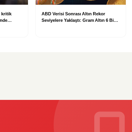
kritik
ABD Verisi Sonrası Altın Rekor
inde
Seviyelere Yaklaştı: Gram Altın 6 Bin
landı
700 TL Sınırında