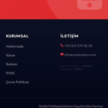
KURUMSAL
İLETIŞIM
+90 501 379 08 08
Hakkımızda
info@yazarpara.com
Künye
Reklam
eNews · Geliştirici
KEYDAL
·
Developer
KEYDAL
KVKK
Çerez Politikası
Gizlilik Politikası
Kullanım Koşulları
Site Haritası