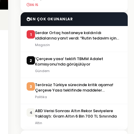
06:15
EN ÇOK OKUNANLAR
Serdar Ortaç hastaneye kaldırıldı
1
iddialarına yanıt verdi: “Rutin tedavim için
buradayım”
Magazin
‘Çerçeve yasa’ teklifi TBMM Adalet
2
Komisyonu’nda görüşülüyor
Gündem
Terörsüz Türkiye sürecinde kritik aşama!
3
Çerçeve Yasa teklifinde maddeler
görüşülmeye başlandı
Politika
ABD Verisi Sonrası Altın Rekor Seviyelere
4
Yaklaştı: Gram Altın 6 Bin 700 TL Sınırında
Altin