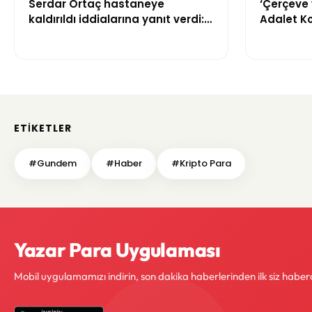
Serdar Ortaç hastaneye
‘Çerçeve 
kaldırıldı iddialarına yanıt verdi:
Adalet K
“Rutin tedavim için buradayım”
görüşülü
ETIKETLER
#Gundem
#Haber
#Kripto Para
Yazar Para Uygulaması
Mobil uygulamamızı indirin, son dakika haberlerinden ilk siz haber