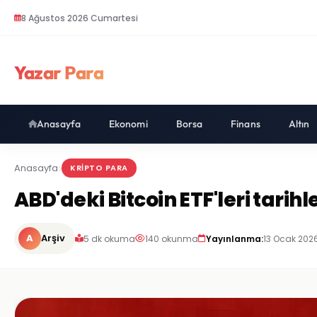
8 Ağustos 2026 Cumartesi
Yazar Para
Anasayfa
Ekonomi
Borsa
Finans
Altın
Anasayfa
KRIPTO PARA
ABD'deki Bitcoin ETF'leri tarih
A
Arşiv
5 dk okuma
140 okunma
Yayınlanma:
13 Ocak 202