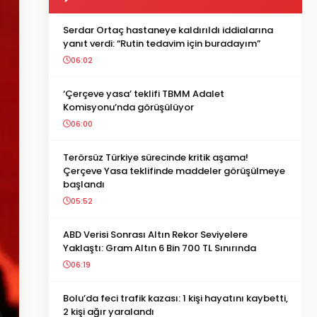
Serdar Ortaç hastaneye kaldırıldı iddialarına
yanıt verdi: “Rutin tedavim için buradayım”
06:02
‘Çerçeve yasa’ teklifi TBMM Adalet
Komisyonu’nda görüşülüyor
06:00
Terörsüz Türkiye sürecinde kritik aşama!
Çerçeve Yasa teklifinde maddeler görüşülmeye
başlandı
05:52
ABD Verisi Sonrası Altın Rekor Seviyelere
Yaklaştı: Gram Altın 6 Bin 700 TL Sınırında
06:19
Bolu’da feci trafik kazası: 1 kişi hayatını kaybetti,
2 kişi ağır yaralandı