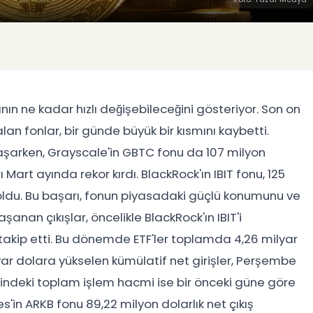
nın ne kadar hızlı değişebileceğini gösteriyor. Son on
lan fonlar, bir günde büyük bir kısmını kaybetti.
ş yaşarken, Grayscale'in GBTC fonu da 107 milyon
ı Mart ayında rekor kırdı. BlackRock'ın IBIT fonu, 125
'i oldu. Bu başarı, fonun piyasadaki güçlü konumunu ve
anan çıkışlar, öncelikle BlackRock'ın IBIT'i
i takip etti. Bu dönemde ETF'ler toplamda 4,26 milyar
ar dolara yükselen kümülatif net girişler, Perşembe
elindeki toplam işlem hacmi ise bir önceki güne göre
s'in ARKB fonu 89,22 milyon dolarlık net çıkış