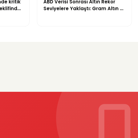
de kritik
ABD Verisi Sonrası Altın Rekor
klifinde
Seviyelere Yaklaştı: Gram Altın 6
başlandı
Bin 700 TL Sınırında