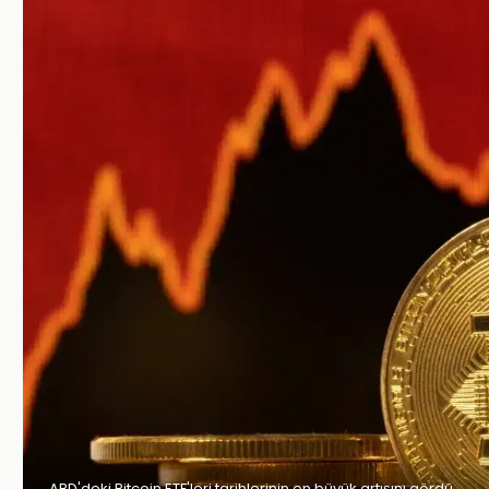
ABD'deki Bitcoin ETF'leri tarihlerinin en büyük artışını gördü