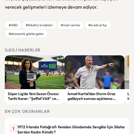
verecek gelişmeleri izlemeye devam ediyor.
#ABD
#tüketici kredileri
#mali veriler
#kredi artışı
#ekonomik göstergeler
İLGILI HABERLER
Süper Lig’de Yeni Sezon Öncesi
İsmail Kartal’dan Sturm Graz
Lül
Tarihi Karar: "Şeffaf VAR" ve
galibiyeti sonrası açıklama:
Mur
Dijital Saha İçi Takip Dönemi
“Greenwood’un kalitesini
etti
Başlıyor!
tartışmaya gerek yok”
EN ÇOK OKUNANLAR
1972 İrlanda Fotoğrafı Yeniden Gündemde Sevgilisi İçin Silaha
1
Sarılan Kadın Kimdir?