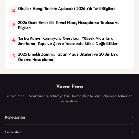
Okullar Hangi Tarihte Açılacak? 2026 Yılı Tatil Bilgileri
2
2026 Ocak Emeklilik Temel Maaş Hesaplama Tablosu ve
3
Bilgileri
Torba Kanun Komisyonu Onayladı: Yüksek Aidatlara
4
Sınırlama, Tapu ve Çevre Yasasında Köklü Değişiklikler
2026 Emekli Zammı: Taban Maaş Bilgileri ve 20 Bin Lira
5
Ödeme Hesaplama!
Yazar Para
Yazar Para - Döviz kurları, altın fiyatları, borsa, kripto para, ekonomi haberleri
ve analizler
Kategoriler
Servisler