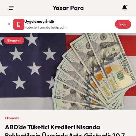
Yazar Para
Uygulamayı İndir
İndir
Haberleri anında takip edin
Ekonomi
Ekonomi
ABD’de Tüketici Kredileri Nisanda
Beklentilerin Üzerinde Artış Gösterdi: 20,7