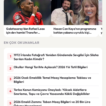
Galatasaray’dan Rafael Leao
Hasan Can Kaya’nın programına
YÖK
için dev hamle! Transfer
katılan yabancı uyruklu kişi
yap
görüşmeleri başladı
çalışma izni olmadığı
dök
gerekçesiyle gözaltına alındı
EN ÇOK OKUNANLAR
1972 İrlanda Fotoğrafı Yeniden Gündemde Sevgilisi İçin Silaha
1
Sarılan Kadın Kimdir?
Okullar Hangi Tarihte Açılacak? 2026 Yılı Tatil Bilgileri
2
2026 Ocak Emeklilik Temel Maaş Hesaplama Tablosu ve
3
Bilgileri
Torba Kanun Komisyonu Onayladı: Yüksek Aidatlara
4
Sınırlama, Tapu ve Çevre Yasasında Köklü Değişiklikler
2026 Emekli Zammı: Taban Maaş Bilgileri ve 20 Bin Lira
5
Ödeme Hesaplama!