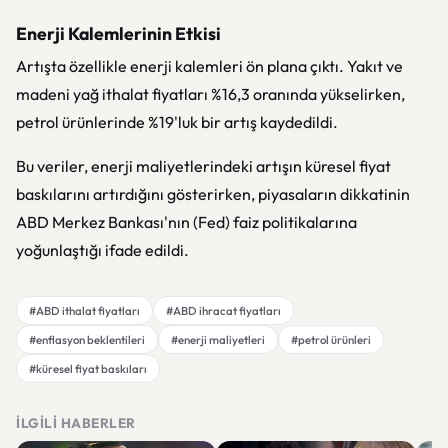
Enerji Kalemlerinin Etkisi
Artışta özellikle enerji kalemleri ön plana çıktı. Yakıt ve
madeni yağ ithalat fiyatları %16,3 oranında yükselirken,
petrol ürünlerinde %19'luk bir artış kaydedildi.
Bu veriler, enerji maliyetlerindeki artışın küresel fiyat
baskılarını artırdığını gösterirken, piyasaların dikkatinin
ABD Merkez Bankası'nın (Fed) faiz politikalarına
yoğunlaştığı ifade edildi.
#ABD ithalat fiyatları
#ABD ihracat fiyatları
#enflasyon beklentileri
#enerji maliyetleri
#petrol ürünleri
#küresel fiyat baskıları
İLGILI HABERLER