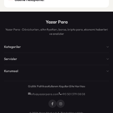
Yazar Para
Yazar Para - Döviz kurları, altın fiyatları, borsa, kripto para, ekonomi haberleri
ve analizler
Kategoriler
Servisler
Kurumsal
Gizlilik Politikası
Kullanım Koşulları
Site Haritası
info@yazarpara.com
+90 501 379 08 08
© 2026 Yazar Medya A.Ş. Tüm hakları saklıdır.