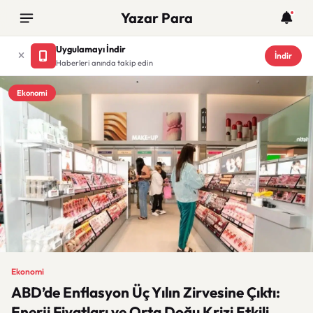
Yazar Para
Uygulamayı İndir
İndir
Haberleri anında takip edin
Ekonomi
Ekonomi
ABD’de Enflasyon Üç Yılın Zirvesine Çıktı:
Enerji Fiyatları ve Orta Doğu Krizi Etkili