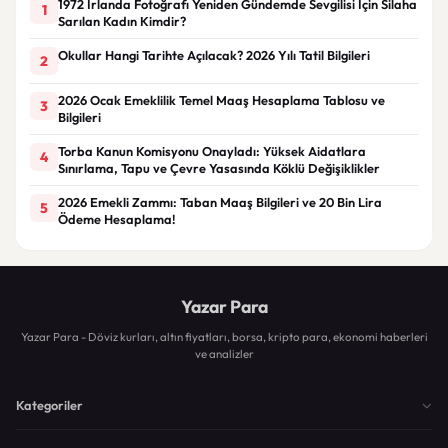
1972 İrlanda Fotoğrafı Yeniden Gündemde Sevgilisi İçin Silaha
1
Sarılan Kadın Kimdir?
Okullar Hangi Tarihte Açılacak? 2026 Yılı Tatil Bilgileri
2
2026 Ocak Emeklilik Temel Maaş Hesaplama Tablosu ve
3
Bilgileri
Torba Kanun Komisyonu Onayladı: Yüksek Aidatlara
4
Sınırlama, Tapu ve Çevre Yasasında Köklü Değişiklikler
2026 Emekli Zammı: Taban Maaş Bilgileri ve 20 Bin Lira
5
Ödeme Hesaplama!
Yazar Para
Yazar Para - Döviz kurları, altın fiyatları, borsa, kripto para, ekonomi haberleri
ve analizler
Kategoriler