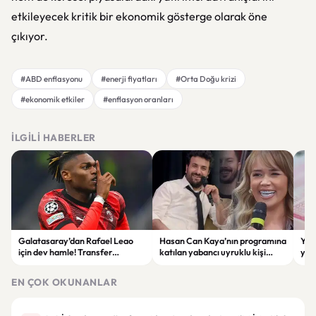
etkileyecek kritik bir ekonomik gösterge olarak öne
çıkıyor.
#ABD enflasyonu
#enerji fiyatları
#Orta Doğu krizi
#ekonomik etkiler
#enflasyon oranları
İLGILI HABERLER
Galatasaray’dan Rafael Leao
Hasan Can Kaya’nın programına
YÖK
için dev hamle! Transfer
katılan yabancı uyruklu kişi
yap
görüşmeleri başladı
çalışma izni olmadığı
dök
gerekçesiyle gözaltına alındı
EN ÇOK OKUNANLAR