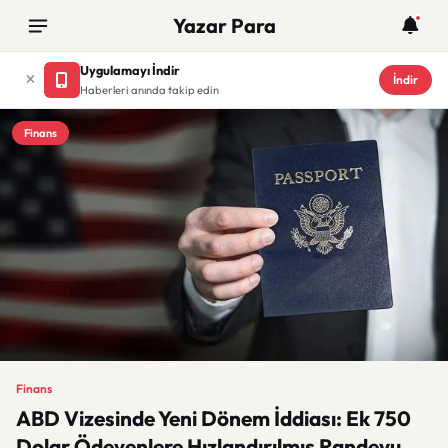
Yazar Para
Uygulamayı İndir
İndir
Haberleri anında takip edin
Finans
Finans
ABD Vizesinde Yeni Dönem İddiası: Ek 750
Dolar Ödeyenlere Hızlandırılmış Randevu