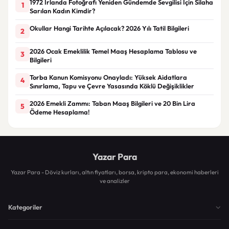
1972 İrlanda Fotoğrafı Yeniden Gündemde Sevgilisi İçin Silaha
1
Sarılan Kadın Kimdir?
Okullar Hangi Tarihte Açılacak? 2026 Yılı Tatil Bilgileri
2
2026 Ocak Emeklilik Temel Maaş Hesaplama Tablosu ve
3
Bilgileri
Torba Kanun Komisyonu Onayladı: Yüksek Aidatlara
4
Sınırlama, Tapu ve Çevre Yasasında Köklü Değişiklikler
2026 Emekli Zammı: Taban Maaş Bilgileri ve 20 Bin Lira
5
Ödeme Hesaplama!
Yazar Para
Yazar Para - Döviz kurları, altın fiyatları, borsa, kripto para, ekonomi haberleri
ve analizler
Kategoriler