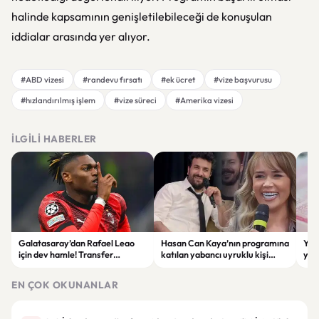
halinde kapsamının genişletilebileceği de konuşulan
iddialar arasında yer alıyor.
#ABD vizesi
#randevu fırsatı
#ek ücret
#vize başvurusu
#hızlandırılmış işlem
#vize süreci
#Amerika vizesi
İLGILI HABERLER
Galatasaray’dan Rafael Leao
Hasan Can Kaya’nın programına
YÖK
için dev hamle! Transfer
katılan yabancı uyruklu kişi
yap
görüşmeleri başladı
çalışma izni olmadığı
dök
gerekçesiyle gözaltına alındı
EN ÇOK OKUNANLAR