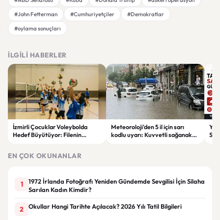
#John Fetterman
#Cumhuriyetçiler
#Demokratlar
#oylama sonuçları
İLGILI HABERLER
İzmirli Çocuklar Voleybolda
Meteoroloji'den 5 il için sarı
Yaz
Hedef Büyütüyor: Filenin
kodlu uyarı: Kuvvetli sağanak
Spon
Sultanları İlham Kaynağı Oldu
ve fırtına geliyor
Günc
EN ÇOK OKUNANLAR
1972 İrlanda Fotoğrafı Yeniden Gündemde Sevgilisi İçin Silaha
1
Sarılan Kadın Kimdir?
Okullar Hangi Tarihte Açılacak? 2026 Yılı Tatil Bilgileri
2