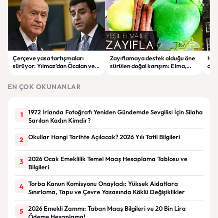
Çerçeve yasa tartışmaları
Zayıflamaya destek olduğu öne
Han
sürüyor: Yılmaz’dan Öcalan ve
sürülen doğal karışım: Elma,
dik
Demirtaş açıklaması
limon ve tarçınlı iksir tarifi
STA
EN ÇOK OKUNANLAR
1972 İrlanda Fotoğrafı Yeniden Gündemde Sevgilisi İçin Silaha
1
Sarılan Kadın Kimdir?
Okullar Hangi Tarihte Açılacak? 2026 Yılı Tatil Bilgileri
2
2026 Ocak Emeklilik Temel Maaş Hesaplama Tablosu ve
3
Bilgileri
Torba Kanun Komisyonu Onayladı: Yüksek Aidatlara
4
Sınırlama, Tapu ve Çevre Yasasında Köklü Değişiklikler
2026 Emekli Zammı: Taban Maaş Bilgileri ve 20 Bin Lira
5
Ödeme Hesaplama!