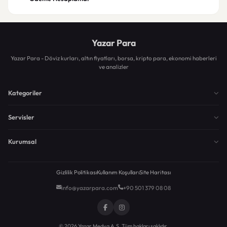
Yazar Para
Yazar Para - Döviz kurları, altın fiyatları, borsa, kripto para, ekonomi haberleri
ve analizler
Kategoriler
Servisler
Kurumsal
Gizlilik Politikası
Kullanım Koşulları
Site Haritası
info@yazarpara.com
+90 501 379 08 08
© 2026 Yazar Medya A.Ş. Tüm hakları saklıdır.