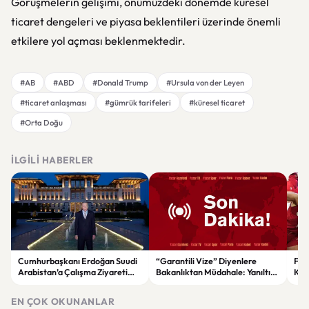
Görüşmelerin gelişimi, önümüzdeki dönemde küresel
ticaret dengeleri ve piyasa beklentileri üzerinde önemli
etkilere yol açması beklenmektedir.
#AB
#ABD
#Donald Trump
#Ursula von der Leyen
#ticaret anlaşması
#gümrük tarifeleri
#küresel ticaret
#Orta Doğu
İLGILI HABERLER
Cumhurbaşkanı Erdoğan Suudi
“Garantili Vize” Diyenlere
File
Arabistan’a Çalışma Ziyareti
Bakanlıktan Müdahale: Yanıltıcı
Kar
Gerçekleştirecek
Reklamlara Durdurma Kararı
EN ÇOK OKUNANLAR