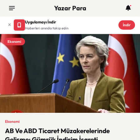
Yazar Para
Uygulamayı İndir
İndir
Haberleri anında takip edin
Ekonomi
Ekonomi
AB Ve ABD Ticaret Müzakerelerinde
Gelişme: Gümrük İndirim İşareti