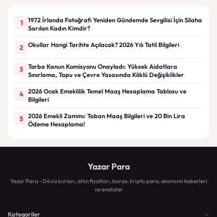
1972 İrlanda Fotoğrafı Yeniden Gündemde Sevgilisi İçin Silaha
1
Sarılan Kadın Kimdir?
Okullar Hangi Tarihte Açılacak? 2026 Yılı Tatil Bilgileri
2
Torba Kanun Komisyonu Onayladı: Yüksek Aidatlara
3
Sınırlama, Tapu ve Çevre Yasasında Köklü Değişiklikler
2026 Ocak Emeklilik Temel Maaş Hesaplama Tablosu ve
4
Bilgileri
2026 Emekli Zammı: Taban Maaş Bilgileri ve 20 Bin Lira
5
Ödeme Hesaplama!
Yazar Para
Yazar Para - Döviz kurları, altın fiyatları, borsa, kripto para, ekonomi haberleri
ve analizler
Kategoriler