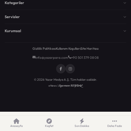
Kategoriler
Servisler
Kurumsal
Gizlilik Politikası
Kullanım Koşulları
Site Haritası
info@yazarpara.com
+90 501 379 08 08
© 2026 Yazar Medya A.Ş. Tüm hakları saklıdır.
Egemen KEYDAL
eNews |
Anasayfa
Keşfet
Son Dakika
Daha Fazla