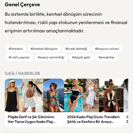
Genel Çerçeve
Bu sistemle birlikte, kentsel dönüşüm sürecinin
hızlandırılması, riskli yapı stokunun yenilenmesi ve finansal
erişimin artırılması amaçlanmaktadır.
#İstanbul
#kentsel dönüşüm
#kredi desteği
#başvuru süreci
#riskli yapılar
#enerji verimliliği
#düşük gelir
#emekliler
İLGILI HABERLER
Plajda Zarif ve Şık Görünüm:
2026 Kadın Plaj Giyim Trendleri:
Güz
Her Tarza Uygun Kadın Plaj
Şıklık ve Konforu Bir Araya
Dön
Giyim Önerileri
Getiren Modeller
Bakı
Çöz