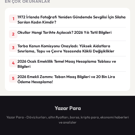
EN ÇOK OKUNANLAR
1972 İrlanda Fotoğrafı Yeniden Gündemde Sevgilisi İçin Silaha
1
Sarılan Kadın Kimdir?
Okullar Hangi Tarihte Açılacak? 2026 Yılı Tatil Bilgileri
2
Torba Kanun Komisyonu Onayladı: Yüksek Aidatlara
3
Sınırlama, Tapu ve Çevre Yasasında Köklü Değişiklikler
2026 Ocak Emeklilik Temel Maaş Hesaplama Tablosu ve
4
Bilgileri
2026 Emekli Zammı: Taban Maaş Bilgileri ve 20 Bin Lira
5
Ödeme Hesaplama!
Yazar Para
Yazar Para - Döviz kurları, altın fiyatları, borsa, kripto para, ekonomi haberleri
ve analizler